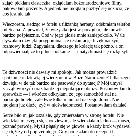
zająć: piekłam ciasteczka, oglądałam bożonarodzeniowe filmy,
pakowałam prezenty. A jednak nie mogłam pozbyć się uczucia, że
coś jest nie tak.
Wieczorem, siedząc w fotelu z filiżanką herbaty, odebrałam telefon
od Seana. Zapewniał, że wszystko jest w porządku, ale mówił
bardzo pośpiesznie. Coś w jego głosie mnie zaniepokoiło. W tle
słyszałam dźwięki przypominające restaurację: brzęk naczyń,
rozmowy ludzi. Zapytałam, dlaczego je kolację tak późno, a on
odpowiedział, że to pilne spotkanie — i natychmiast się rozłączył.
Te dziwności nie dawały mi spokoju. Jak można prowadzić
spotkanie o dziewiątej wieczorem w Boże Narodzenie? I dlaczego
dźwięki w tle tak bardzo nie pasowały do sytuacji? Mój umysł
zaczął tworzyć coraz bardziej niepokojące obrazy. Postanowiłam to
sprawdzić — i wkrótce odkryłam, że jego samochód stał na
parkingu hotelu, zaledwie kilka minut od naszego domu. Nie
mogłam już dłużej żyć w nieświadomości. Postanowiłam działać.
Serce biło mi jak oszalałe, gdy zmierzałam w stronę hotelu. Nie
wiedziałam, czego się spodziewać, ale wiedziałam jedno — muszę
poznać prawdę. Myśli plątały się w głowie, a każdy krok wydawał
się cięższy od poprzedniego. Gdy podeszłam do recepcji i