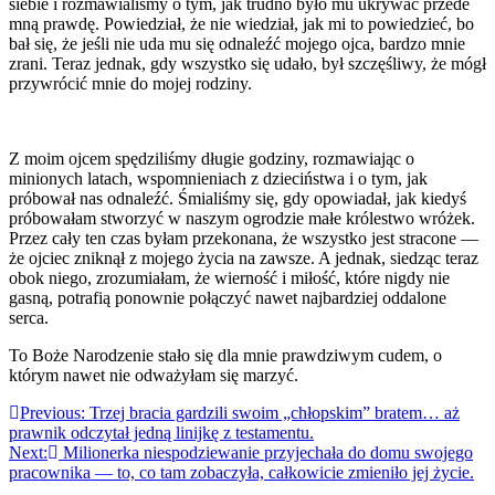
siebie i rozmawialiśmy o tym, jak trudno było mu ukrywać przede
mną prawdę. Powiedział, że nie wiedział, jak mi to powiedzieć, bo
bał się, że jeśli nie uda mu się odnaleźć mojego ojca, bardzo mnie
zrani. Teraz jednak, gdy wszystko się udało, był szczęśliwy, że mógł
przywrócić mnie do mojej rodziny.
Z moim ojcem spędziliśmy długie godziny, rozmawiając o
minionych latach, wspomnieniach z dzieciństwa i o tym, jak
próbował nas odnaleźć. Śmialiśmy się, gdy opowiadał, jak kiedyś
próbowałam stworzyć w naszym ogrodzie małe królestwo wróżek.
Przez cały ten czas byłam przekonana, że wszystko jest stracone —
że ojciec zniknął z mojego życia na zawsze. A jednak, siedząc teraz
obok niego, zrozumiałam, że wierność i miłość, które nigdy nie
gasną, potrafią ponownie połączyć nawet najbardziej oddalone
serca.
To Boże Narodzenie stało się dla mnie prawdziwym cudem, o
którym nawet nie odważyłam się marzyć.
Nawigacja
Previous:
Trzej bracia gardzili swoim „chłopskim” bratem… aż
prawnik odczytał jedną linijkę z testamentu.
wpisu
Next:
Milionerka niespodziewanie przyjechała do domu swojego
pracownika — to, co tam zobaczyła, całkowicie zmieniło jej życie.