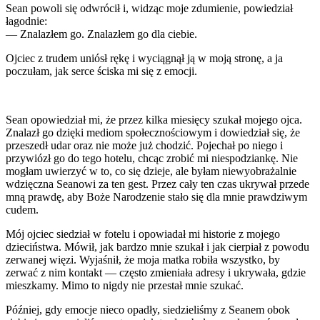
Sean powoli się odwrócił i, widząc moje zdumienie, powiedział
łagodnie:
— Znalazłem go. Znalazłem go dla ciebie.
Ojciec z trudem uniósł rękę i wyciągnął ją w moją stronę, a ja
poczułam, jak serce ściska mi się z emocji.
Sean opowiedział mi, że przez kilka miesięcy szukał mojego ojca.
Znalazł go dzięki mediom społecznościowym i dowiedział się, że
przeszedł udar oraz nie może już chodzić. Pojechał po niego i
przywiózł go do tego hotelu, chcąc zrobić mi niespodziankę. Nie
mogłam uwierzyć w to, co się dzieje, ale byłam niewyobrażalnie
wdzięczna Seanowi za ten gest. Przez cały ten czas ukrywał przede
mną prawdę, aby Boże Narodzenie stało się dla mnie prawdziwym
cudem.
Mój ojciec siedział w fotelu i opowiadał mi historie z mojego
dzieciństwa. Mówił, jak bardzo mnie szukał i jak cierpiał z powodu
zerwanej więzi. Wyjaśnił, że moja matka robiła wszystko, by
zerwać z nim kontakt — często zmieniała adresy i ukrywała, gdzie
mieszkamy. Mimo to nigdy nie przestał mnie szukać.
Później, gdy emocje nieco opadły, siedzieliśmy z Seanem obok