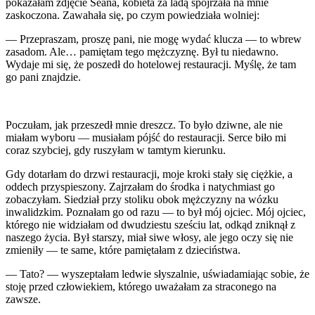
pokazałam zdjęcie Seana, kobieta za ladą spojrzała na mnie
zaskoczona. Zawahała się, po czym powiedziała wolniej:
— Przepraszam, proszę pani, nie mogę wydać klucza — to wbrew
zasadom. Ale… pamiętam tego mężczyznę. Był tu niedawno.
Wydaje mi się, że poszedł do hotelowej restauracji. Myślę, że tam
go pani znajdzie.
Poczułam, jak przeszedł mnie dreszcz. To było dziwne, ale nie
miałam wyboru — musiałam pójść do restauracji. Serce biło mi
coraz szybciej, gdy ruszyłam w tamtym kierunku.
Gdy dotarłam do drzwi restauracji, moje kroki stały się ciężkie, a
oddech przyspieszony. Zajrzałam do środka i natychmiast go
zobaczyłam. Siedział przy stoliku obok mężczyzny na wózku
inwalidzkim. Poznałam go od razu — to był mój ojciec. Mój ojciec,
którego nie widziałam od dwudziestu sześciu lat, odkąd zniknął z
naszego życia. Był starszy, miał siwe włosy, ale jego oczy się nie
zmieniły — te same, które pamiętałam z dzieciństwa.
— Tato? — wyszeptałam ledwie słyszalnie, uświadamiając sobie, że
stoję przed człowiekiem, którego uważałam za straconego na
zawsze.