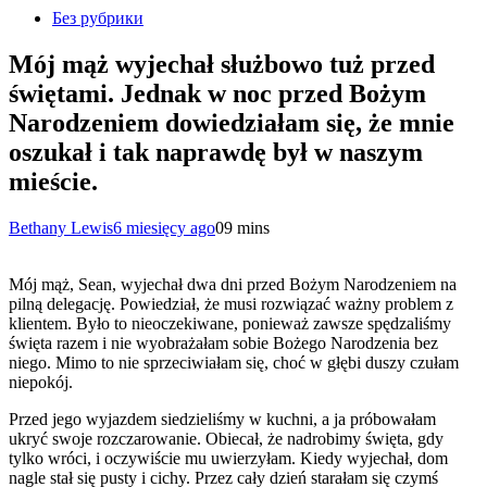
Без рубрики
Mój mąż wyjechał służbowo tuż przed
świętami. Jednak w noc przed Bożym
Narodzeniem dowiedziałam się, że mnie
oszukał i tak naprawdę był w naszym
mieście.
Bethany Lewis
6 miesięcy ago
0
9 mins
Mój mąż, Sean, wyjechał dwa dni przed Bożym Narodzeniem na
pilną delegację. Powiedział, że musi rozwiązać ważny problem z
klientem. Było to nieoczekiwane, ponieważ zawsze spędzaliśmy
święta razem i nie wyobrażałam sobie Bożego Narodzenia bez
niego. Mimo to nie sprzeciwiałam się, choć w głębi duszy czułam
niepokój.
Przed jego wyjazdem siedzieliśmy w kuchni, a ja próbowałam
ukryć swoje rozczarowanie. Obiecał, że nadrobimy święta, gdy
tylko wróci, i oczywiście mu uwierzyłam. Kiedy wyjechał, dom
nagle stał się pusty i cichy. Przez cały dzień starałam się czymś