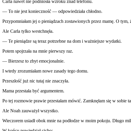
Carla nawet nie podniosła wzroku znad telefonu.
— To nie jest konieczność — odpowiedziała chłodno.
Przypomniałam jej o pieniądzach zostawionych przez mamę. O tym, że
Ale Carla tylko westchnęła.
— Te pieniądze są teraz potrzebne na dom i ważniejsze wydatki.
Potem spojrzała na mnie pierwszy raz.
— Bierzesz to zbyt emocjonalnie.
I wtedy zrozumiałam nowe zasady tego domu.
Przeszłość już nic tutaj nie znaczyła.
Mama przestała być argumentem.
Po tej rozmowie prawie przestałam mówić. Zamknęłam się w sobie tak
Ale Noah zauważył wszystko.
Wieczorem usiadł obok mnie na podłodze w moim pokoju. Długo milc
W końcu powiedział cicho: