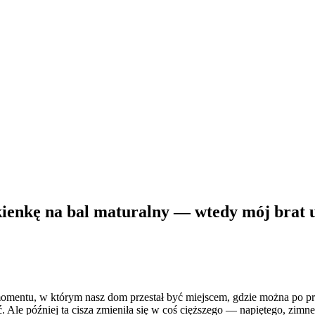
ienkę na bal maturalny — wtedy mój brat u
momentu, w którym nasz dom przestał być miejscem, gdzie można po p
. Ale później ta cisza zmieniła się w coś cięższego — napiętego, zim