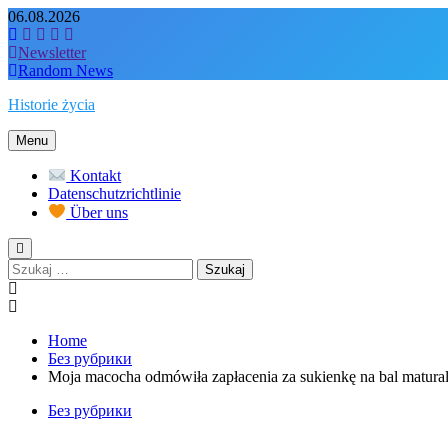
Skip
06.08.2026
to
content
Newsletter
Random News
Historie życia
Menu
Kontakt
Datenschutzrichtlinie
Über uns
Szukaj:
Home
Без рубрики
Moja macocha odmówiła zapłacenia za sukienkę na bal matural
Без рубрики