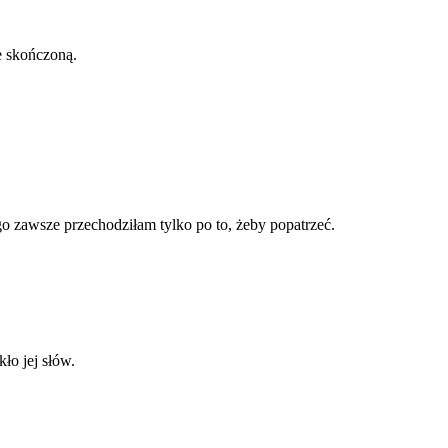
e skończoną.
go zawsze przechodziłam tylko po to, żeby popatrzeć.
ło jej słów.