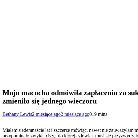
Moja macocha odmówiła zapłacenia za suk
zmieniło się jednego wieczoru
Bethany Lewis
2 miesiące ago
2 miesiące ago
0
19 mins
Miałam siedemnaście lat i szczerze mówiąc, nawet nie zauważyłam 
przypominało zwykłą ciszę, do której człowiek musi się przyzwyczaić