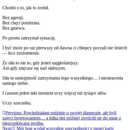
Chodzi o to, jak to zrobił.
Bez agresji.
Bez chęci poniżenia.
Bez gniewu.
Po prostu zatrzymał sytuację.
I być może po raz pierwszy od dawna ci chłopcy poczuli nie śmiech
— lecz zrozumienie.
Że siła to nie to, gdy jesteś najgłośniejszy.
Ani gdy znęcasz się nad słabszym.
Siła to umiejętność zatrzymania tego wszystkiego… i nieutracenia
samego siebie.
I czasem jeden taki moment uczy więcej niż tysiące słów.
Uczy szacunku.
Nawigacja
Previous:
Powiedziałam rodzinie o swojej diagnozie, ale byli
zajęci świętowaniem… a kilka dni później zwrócili się do mnie z
wpisu
nieoczekiwaną prośbą.
Next:
Mój brat wydał wszystkie oszczędności z mojej karty