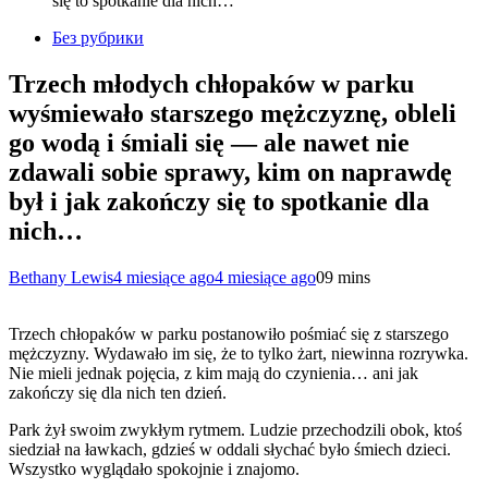
się to spotkanie dla nich…
Без рубрики
Trzech młodych chłopaków w parku
wyśmiewało starszego mężczyznę, obleli
go wodą i śmiali się — ale nawet nie
zdawali sobie sprawy, kim on naprawdę
był i jak zakończy się to spotkanie dla
nich…
Bethany Lewis
4 miesiące ago
4 miesiące ago
0
9 mins
Trzech chłopaków w parku postanowiło pośmiać się z starszego
mężczyzny. Wydawało im się, że to tylko żart, niewinna rozrywka.
Nie mieli jednak pojęcia, z kim mają do czynienia… ani jak
zakończy się dla nich ten dzień.
Park żył swoim zwykłym rytmem. Ludzie przechodzili obok, ktoś
siedział na ławkach, gdzieś w oddali słychać było śmiech dzieci.
Wszystko wyglądało spokojnie i znajomo.