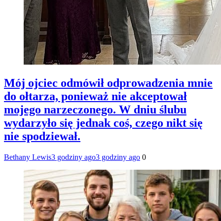
Mój ojciec odmówił odprowadzenia mnie
do ołtarza, ponieważ nie akceptował
mojego narzeczonego. W dniu ślubu
wydarzyło się jednak coś, czego nikt się
nie spodziewał.
Bethany Lewis
3 godziny ago
3 godziny ago
0