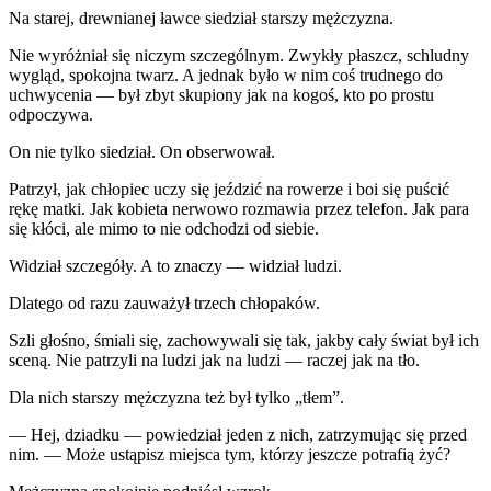
Na starej, drewnianej ławce siedział starszy mężczyzna.
Nie wyróżniał się niczym szczególnym. Zwykły płaszcz, schludny
wygląd, spokojna twarz. A jednak było w nim coś trudnego do
uchwycenia — był zbyt skupiony jak na kogoś, kto po prostu
odpoczywa.
On nie tylko siedział. On obserwował.
Patrzył, jak chłopiec uczy się jeździć na rowerze i boi się puścić
rękę matki. Jak kobieta nerwowo rozmawia przez telefon. Jak para
się kłóci, ale mimo to nie odchodzi od siebie.
Widział szczegóły. A to znaczy — widział ludzi.
Dlatego od razu zauważył trzech chłopaków.
Szli głośno, śmiali się, zachowywali się tak, jakby cały świat był ich
sceną. Nie patrzyli na ludzi jak na ludzi — raczej jak na tło.
Dla nich starszy mężczyzna też był tylko „tłem”.
— Hej, dziadku — powiedział jeden z nich, zatrzymując się przed
nim. — Może ustąpisz miejsca tym, którzy jeszcze potrafią żyć?