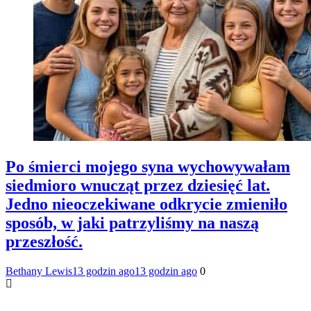
Po śmierci mojego syna wychowywałam
siedmioro wnucząt przez dziesięć lat.
Jedno nieoczekiwane odkrycie zmieniło
sposób, w jaki patrzyliśmy na naszą
przeszłość.
Bethany Lewis
13 godzin ago
13 godzin ago
0