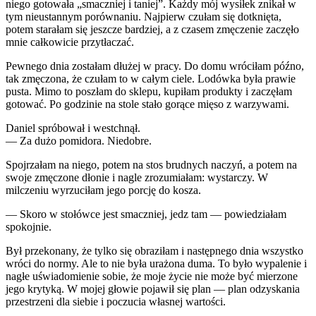
niego gotowała „smaczniej i taniej”. Każdy mój wysiłek znikał w
tym nieustannym porównaniu. Najpierw czułam się dotknięta,
potem starałam się jeszcze bardziej, a z czasem zmęczenie zaczęło
mnie całkowicie przytłaczać.
Pewnego dnia zostałam dłużej w pracy. Do domu wróciłam późno,
tak zmęczona, że czułam to w całym ciele. Lodówka była prawie
pusta. Mimo to poszłam do sklepu, kupiłam produkty i zaczęłam
gotować. Po godzinie na stole stało gorące mięso z warzywami.
Daniel spróbował i westchnął.
— Za dużo pomidora. Niedobre.
Spojrzałam na niego, potem na stos brudnych naczyń, a potem na
swoje zmęczone dłonie i nagle zrozumiałam: wystarczy. W
milczeniu wyrzuciłam jego porcję do kosza.
— Skoro w stołówce jest smaczniej, jedz tam — powiedziałam
spokojnie.
Był przekonany, że tylko się obraziłam i następnego dnia wszystko
wróci do normy. Ale to nie była urażona duma. To było wypalenie i
nagłe uświadomienie sobie, że moje życie nie może być mierzone
jego krytyką. W mojej głowie pojawił się plan — plan odzyskania
przestrzeni dla siebie i poczucia własnej wartości.