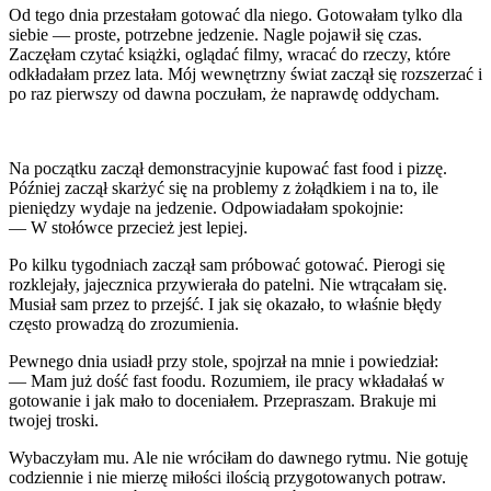
Od tego dnia przestałam gotować dla niego. Gotowałam tylko dla
siebie — proste, potrzebne jedzenie. Nagle pojawił się czas.
Zaczęłam czytać książki, oglądać filmy, wracać do rzeczy, które
odkładałam przez lata. Mój wewnętrzny świat zaczął się rozszerzać i
po raz pierwszy od dawna poczułam, że naprawdę oddycham.
Na początku zaczął demonstracyjnie kupować fast food i pizzę.
Później zaczął skarżyć się na problemy z żołądkiem i na to, ile
pieniędzy wydaje na jedzenie. Odpowiadałam spokojnie:
— W stołówce przecież jest lepiej.
Po kilku tygodniach zaczął sam próbować gotować. Pierogi się
rozklejały, jajecznica przywierała do patelni. Nie wtrącałam się.
Musiał sam przez to przejść. I jak się okazało, to właśnie błędy
często prowadzą do zrozumienia.
Pewnego dnia usiadł przy stole, spojrzał na mnie i powiedział:
— Mam już dość fast foodu. Rozumiem, ile pracy wkładałaś w
gotowanie i jak mało to doceniałem. Przepraszam. Brakuje mi
twojej troski.
Wybaczyłam mu. Ale nie wróciłam do dawnego rytmu. Nie gotuję
codziennie i nie mierzę miłości ilością przygotowanych potraw.