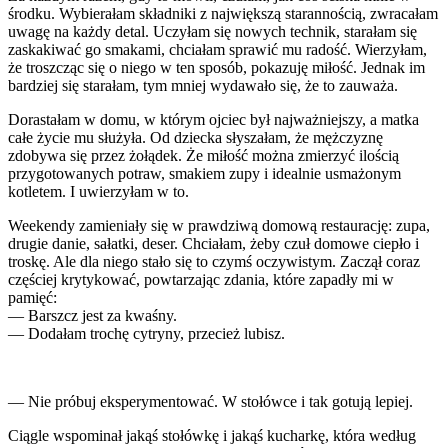
środku. Wybierałam składniki z największą starannością, zwracałam
uwagę na każdy detal. Uczyłam się nowych technik, starałam się
zaskakiwać go smakami, chciałam sprawić mu radość. Wierzyłam,
że troszcząc się o niego w ten sposób, pokazuję miłość. Jednak im
bardziej się starałam, tym mniej wydawało się, że to zauważa.
Dorastałam w domu, w którym ojciec był najważniejszy, a matka
całe życie mu służyła. Od dziecka słyszałam, że mężczyznę
zdobywa się przez żołądek. Że miłość można zmierzyć ilością
przygotowanych potraw, smakiem zupy i idealnie usmażonym
kotletem. I uwierzyłam w to.
Weekendy zamieniały się w prawdziwą domową restaurację: zupa,
drugie danie, sałatki, deser. Chciałam, żeby czuł domowe ciepło i
troskę. Ale dla niego stało się to czymś oczywistym. Zaczął coraz
częściej krytykować, powtarzając zdania, które zapadły mi w
pamięć:
— Barszcz jest za kwaśny.
— Dodałam trochę cytryny, przecież lubisz.
— Nie próbuj eksperymentować. W stołówce i tak gotują lepiej.
Ciągle wspominał jakąś stołówkę i jakąś kucharkę, która według