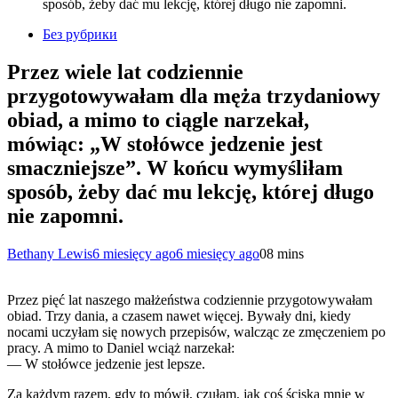
sposób, żeby dać mu lekcję, której długo nie zapomni.
Без рубрики
Przez wiele lat codziennie
przygotowywałam dla męża trzydaniowy
obiad, a mimo to ciągle narzekał,
mówiąc: „W stołówce jedzenie jest
smaczniejsze”. W końcu wymyśliłam
sposób, żeby dać mu lekcję, której długo
nie zapomni.
Bethany Lewis
6 miesięcy ago
6 miesięcy ago
0
8 mins
Przez pięć lat naszego małżeństwa codziennie przygotowywałam
obiad. Trzy dania, a czasem nawet więcej. Bywały dni, kiedy
nocami uczyłam się nowych przepisów, walcząc ze zmęczeniem po
pracy. A mimo to Daniel wciąż narzekał:
— W stołówce jedzenie jest lepsze.
Za każdym razem, gdy to mówił, czułam, jak coś ściska mnie w