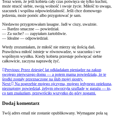
Teraz wiem, że jeśli kobieta cały czas poświęca się tylko kuchni,
może stracić siebie, swoją wolność i swoje życie. Miłość to uwaga,
szacunek i wspólna odpowiedzialność. Jeśli chce domowego
jedzenia, może pomóc albo przygotować je sam.
Niedawno przygotowałam lasagne. Jadł w ciszy, uważnie.
— Bardzo smaczne — powiedział.
— Za suche? — zapytałam żartobliwie.
— Idealne — odpowiedział.
Wtedy zrozumiałam, że miłość nie mierzy się ilością dań.
Prawdziwa miłość istnieje w równowadze, w szacunku i we
wspólnym wysiłku. Kiedy kobieta przestaje poświęcać siebie
całkowicie, zaczyna naprawdę żyć.
Nawigacja
Previous:
Przez dziesięć lat odkładałam pieniądze na zakup
swojego pierwszego domu — a potem mama powiedziała, że te
wpisu
środki zostały przeznaczone na ślub mojej siostry.
Next:
Na pogrzebie mojego ojczyma, mojego jedynego opiekuna,
nieznajomy powiedział, żebym otworzyła szufladę w garażu — to,
co tam znalazłam, przewróciło wszystko do góry nogami.
Dodaj komentarz
Twój adres email nie zostanie opublikowany.
Wymagane pola są