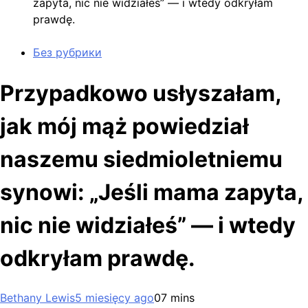
zapyta, nic nie widziałeś” — i wtedy odkryłam
prawdę.
Без рубрики
Przypadkowo usłyszałam,
jak mój mąż powiedział
naszemu siedmioletniemu
synowi: „Jeśli mama zapyta,
nic nie widziałeś” — i wtedy
odkryłam prawdę.
Bethany Lewis
5 miesięcy ago
0
7 mins