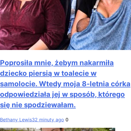
Poprosiła mnie, żebym nakarmiła
dziecko piersią w toalecie w
samolocie. Wtedy moja 8-letnia córka
odpowiedziała jej w sposób, którego
się nie spodziewałam.
Bethany Lewis
32 minuty ago
0