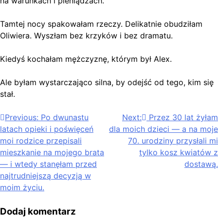
na warunkach i pieniądzach.”
Tamtej nocy spakowałam rzeczy. Delikatnie obudziłam
Oliwiera. Wyszłam bez krzyków i bez dramatu.
Kiedyś kochałam mężczyznę, którym był Alex.
Ale byłam wystarczająco silna, by odejść od tego, kim się
stał.
Nawigacja
Previous:
Po dwunastu
Next:
Przez 30 lat żyłam
latach opieki i poświęceń
dla moich dzieci — a na moje
wpisu
moi rodzice przepisali
70. urodziny przysłali mi
mieszkanie na mojego brata
tylko kosz kwiatów z
— i wtedy stanęłam przed
dostawą.
najtrudniejszą decyzją w
moim życiu.
Dodaj komentarz