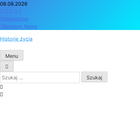
Skip
08.08.2026
to
content
Newsletter
Random News
Historie życia
Menu
Szukaj: