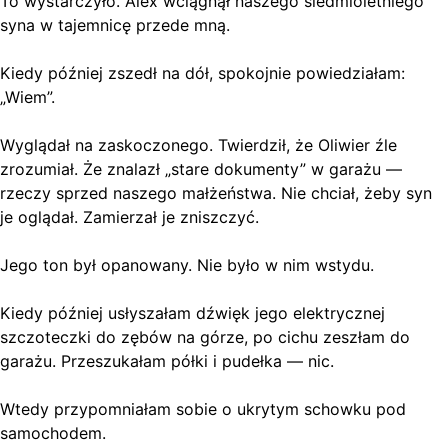
To wystarczyło. Alex wciągnął naszego siedmioletniego
syna w tajemnicę przede mną.
Kiedy później zszedł na dół, spokojnie powiedziałam:
„Wiem”.
Wyglądał na zaskoczonego. Twierdził, że Oliwier źle
zrozumiał. Że znalazł „stare dokumenty” w garażu —
rzeczy sprzed naszego małżeństwa. Nie chciał, żeby syn
je oglądał. Zamierzał je zniszczyć.
Jego ton był opanowany. Nie było w nim wstydu.
Kiedy później usłyszałam dźwięk jego elektrycznej
szczoteczki do zębów na górze, po cichu zeszłam do
garażu. Przeszukałam półki i pudełka — nic.
Wtedy przypomniałam sobie o ukrytym schowku pod
samochodem.