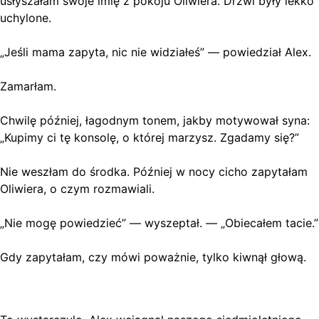
usłyszałam swoje imię z pokoju Oliwiera. Drzwi były lekko
uchylone.
„Jeśli mama zapyta, nic nie widziałeś” — powiedział Alex.
Zamarłam.
Chwilę później, łagodnym tonem, jakby motywował syna:
„Kupimy ci tę konsolę, o której marzysz. Zgadamy się?”
Nie weszłam do środka. Później w nocy cicho zapytałam
Oliwiera, o czym rozmawiali.
„Nie mogę powiedzieć” — wyszeptał. — „Obiecałem tacie.”
Gdy zapytałam, czy mówi poważnie, tylko kiwnął głową.