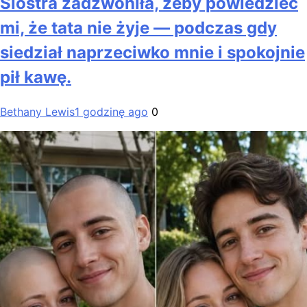
Siostra zadzwoniła, żeby powiedzieć
mi, że tata nie żyje — podczas gdy
siedział naprzeciwko mnie i spokojnie
pił kawę.
Bethany Lewis
1 godzinę ago
0