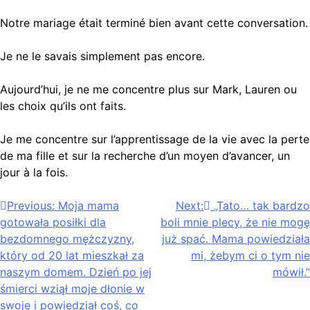
Notre mariage était terminé bien avant cette conversation.
Je ne le savais simplement pas encore.
Aujourd’hui, je ne me concentre plus sur Mark, Lauren ou
les choix qu’ils ont faits.
Je me concentre sur l’apprentissage de la vie avec la perte
de ma fille et sur la recherche d’un moyen d’avancer, un
jour à la fois.
Nawigacja
Previous:
Moja mama
Next:
„Tato… tak bardzo
gotowała posiłki dla
boli mnie plecy, że nie mogę
wpisu
bezdomnego mężczyzny,
już spać. Mama powiedziała
który od 20 lat mieszkał za
mi, żebym ci o tym nie
naszym domem. Dzień po jej
mówił.”
śmierci wziął moje dłonie w
swoje i powiedział coś, co