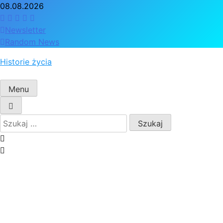
Skip
08.08.2026
to
content
Newsletter
Random News
Historie życia
Menu
Szukaj: