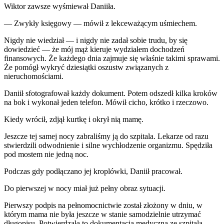
Wiktor zawsze wyśmiewał Daniiła.
— Zwykły księgowy — mówił z lekceważącym uśmiechem.
Nigdy nie wiedział — i nigdy nie zadał sobie trudu, by się
dowiedzieć — że mój mąż kieruje wydziałem dochodzeń
finansowych. Że każdego dnia zajmuje się właśnie takimi sprawami.
Że pomógł wykryć dziesiątki oszustw związanych z
nieruchomościami.
Daniił sfotografował każdy dokument. Potem odszedł kilka kroków
na bok i wykonał jeden telefon. Mówił cicho, krótko i rzeczowo.
Kiedy wrócił, zdjął kurtkę i okrył nią mamę.
Jeszcze tej samej nocy zabraliśmy ją do szpitala. Lekarze od razu
stwierdzili odwodnienie i silne wychłodzenie organizmu. Spędziła
pod mostem nie jedną noc.
Podczas gdy podłączano jej kroplówki, Daniił pracował.
Do pierwszej w nocy miał już pełny obraz sytuacji.
Pierwszy podpis na pełnomocnictwie został złożony w dniu, w
którym mama nie była jeszcze w stanie samodzielnie utrzymać
długopisu. Potwierdzała to dokumentacja medyczna ze szpitala.