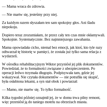
— Mama wraca do zdrowia.
— Nie martw się, jesteśmy przy niej.
Za każdym razem słyszałam ten sam spokojny głos. Ani śladu
niepokoju.
Dopiero teraz zrozumiałam, że przez cały ten czas mnie okłamywali.
Spokojnie. Systematycznie. Bez najmniejszego zawahania.
Mama opowiadała cicho, niemal bez emocji, jak ktoś, kto tyle razy
odtwarzał tę historię w pamięci, że została już tylko sama relacja z
wydarzeń.
W ośrodku rehabilitacyjnym Wiktor przyniósł jej plik dokumentów.
Powiedział, że to formalności związane z ubezpieczeniem. Po
operacji ledwo trzymała długopis. Podpisywała tam, gdzie jej
wskazywał. Nie czytała dokumentów — nie potrafiła się skupić,
była osłabiona lekami, a syn stał obok i powtarzał:
— Mamo, nie martw się. To tylko formalność.
Kilka tygodni później oznajmił jej, że w domu trwa pilny remont,
więc przeniósł ją do taniego motelu na obrzeżach miasta.