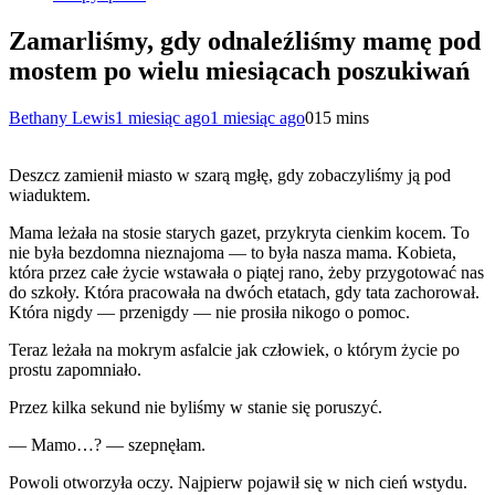
Zamarliśmy, gdy odnaleźliśmy mamę pod
mostem po wielu miesiącach poszukiwań
Bethany Lewis
1 miesiąc ago
1 miesiąc ago
0
15 mins
Deszcz zamienił miasto w szarą mgłę, gdy zobaczyliśmy ją pod
wiaduktem.
Mama leżała na stosie starych gazet, przykryta cienkim kocem. To
nie była bezdomna nieznajoma — to była nasza mama. Kobieta,
która przez całe życie wstawała o piątej rano, żeby przygotować nas
do szkoły. Która pracowała na dwóch etatach, gdy tata zachorował.
Która nigdy — przenigdy — nie prosiła nikogo o pomoc.
Teraz leżała na mokrym asfalcie jak człowiek, o którym życie po
prostu zapomniało.
Przez kilka sekund nie byliśmy w stanie się poruszyć.
— Mamo…? — szepnęłam.
Powoli otworzyła oczy. Najpierw pojawił się w nich cień wstydu.