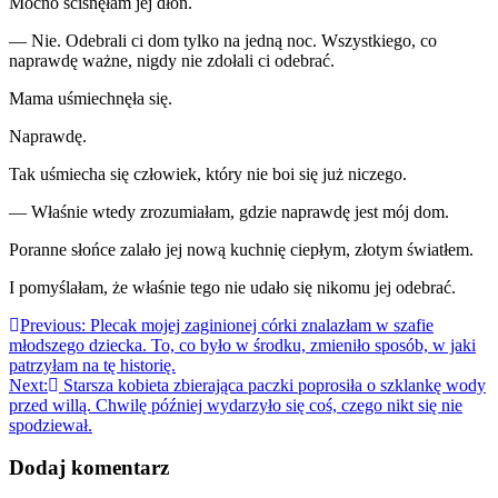
Mocno ścisnęłam jej dłoń.
— Nie. Odebrali ci dom tylko na jedną noc. Wszystkiego, co
naprawdę ważne, nigdy nie zdołali ci odebrać.
Mama uśmiechnęła się.
Naprawdę.
Tak uśmiecha się człowiek, który nie boi się już niczego.
— Właśnie wtedy zrozumiałam, gdzie naprawdę jest mój dom.
Poranne słońce zalało jej nową kuchnię ciepłym, złotym światłem.
I pomyślałam, że właśnie tego nie udało się nikomu jej odebrać.
Nawigacja
Previous:
Plecak mojej zaginionej córki znalazłam w szafie
młodszego dziecka. To, co było w środku, zmieniło sposób, w jaki
wpisu
patrzyłam na tę historię.
Next:
Starsza kobieta zbierająca paczki poprosiła o szklankę wody
przed willą. Chwilę później wydarzyło się coś, czego nikt się nie
spodziewał.
Dodaj komentarz