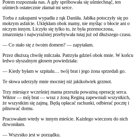
Potem rozpoznała nas. A gdy spróbowała się uśmiechnąć, ten
uśmiech ostatecznie złamał mi serce.
Torba z zakupami wypadła z rąk Daniiła. Jabłka potoczyły się po
mokrym asfalcie. Uklękłam obok mamy, nie myśląc o błocie ani o
niczym innym. Liczyło się tylko to, że była przemoczona,
zmarznięta i najwyraźniej przebywała tutaj już od dłuższego czasu.
— Co stało się z twoim domem? — zapytałam.
Przez dłuższą chwilę milczała. Patrzyła gdzieś obok mnie. W końcu
ledwo słyszalnym głosem powiedziała:
— Kiedy byłam w szpitalu… twój brat i jego żona sprzedali go.
Te słowa uderzyły mnie mocniej niż jakikolwiek grzmot.
Trzy miesiące wcześniej mama przeszła poważną operację serca.
Wiktor — mój brat — wraz z żoną Reginą zapewniali wszystkich,
że wszystkim się zajmą. Będą opłacać rachunki, odbierać pocztę i
pilnować domu.
Pracowałam wtedy w innym mieście. Każdego wieczoru do nich
dzwoniłam.
— Wszystko jest w porządku.