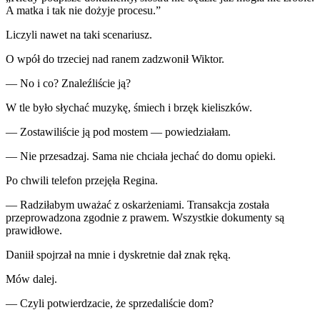
A matka i tak nie dożyje procesu.”
Liczyli nawet na taki scenariusz.
O wpół do trzeciej nad ranem zadzwonił Wiktor.
— No i co? Znaleźliście ją?
W tle było słychać muzykę, śmiech i brzęk kieliszków.
— Zostawiliście ją pod mostem — powiedziałam.
— Nie przesadzaj. Sama nie chciała jechać do domu opieki.
Po chwili telefon przejęła Regina.
— Radziłabym uważać z oskarżeniami. Transakcja została
przeprowadzona zgodnie z prawem. Wszystkie dokumenty są
prawidłowe.
Daniił spojrzał na mnie i dyskretnie dał znak ręką.
Mów dalej.
— Czyli potwierdzacie, że sprzedaliście dom?