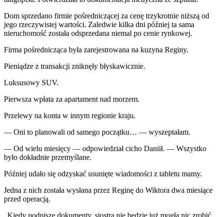
Dom sprzedano firmie pośredniczącej za cenę trzykrotnie niższą od
jego rzeczywistej wartości. Zaledwie kilka dni później ta sama
nieruchomość została odsprzedana niemal po cenie rynkowej.
Firma pośrednicząca była zarejestrowana na kuzyna Reginy.
Pieniądze z transakcji zniknęły błyskawicznie.
Luksusowy SUV.
Pierwsza wpłata za apartament nad morzem.
Przelewy na konta w innym regionie kraju.
— Oni to planowali od samego początku… — wyszeptałam.
— Od wielu miesięcy — odpowiedział cicho Daniił. — Wszystko
było dokładnie przemyślane.
Później udało się odzyskać usunięte wiadomości z tabletu mamy.
Jedna z nich została wysłana przez Reginę do Wiktora dwa miesiące
przed operacją.
„Kiedy podpisze dokumenty, siostra nie będzie już mogła nic zrobić.