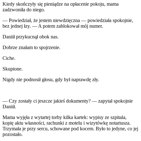
Kiedy skończyły się pieniądze na opłacenie pokoju, mama
zadzwoniła do niego.
— Powiedział, że jestem niewdzięczna — powiedziała spokojnie,
bez jednej łzy. — A potem zablokował mój numer.
Daniił przykucnął obok nas.
Dobrze znałam to spojrzenie.
Ciche.
Skupione.
Nigdy nie podnosił głosu, gdy był naprawdę zły.
— Czy zostały ci jeszcze jakieś dokumenty? — zapytał spokojnie
Daniił.
Mama wyjęła z wytartej torby kilka kartek: wypisy ze szpitala,
kopię aktu własności, rachunki z motelu i wizytówkę notariusza.
Trzymała je przy sercu, schowane pod kocem. Było to jedyne, co jej
pozostało.