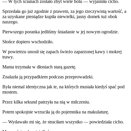
— W tych ścianach zostało zbyt wiele bólu — wyjaśniła cicho.
Sprzedała go już zgodnie z prawem, za jego rzeczywistą wartość, a
za uzyskane pieniądze kupiła niewielki, jasny domek tuż obok
naszego.
Pierwszego poranka jedliśmy śniadanie w jej nowym ogrodzie.
Słońce dopiero wschodziło.
W powietrzu unosił się zapach świeżo zaparzonej kawy i mokrej
trawy.
Mama trzymała w dłoniach starą gazetę.
Znalazła ją przypadkiem podczas przeprowadzki.
Była niemal identyczna jak te, na których musiała kiedyś spać pod
mostem.
Przez kilka sekund patrzyła na nią w milczeniu.
Potem spokojnie wrzuciła ją do pojemnika na makulaturę.
— Wydawało mi się, że straciłam wszystko — powiedziała cicho.