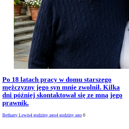
Po 18 latach pracy w domu starszego
mężczyzny jego syn mnie zwolnił. Kilka
dni później skontaktował się ze mną jego
prawnik.
Bethany Lewis
4 godziny ago
4 godziny ago
0