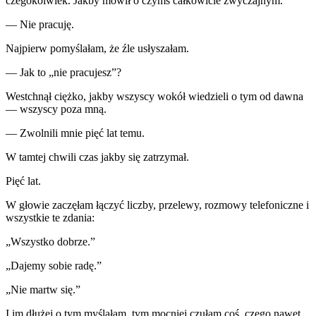
czegokolwiek. Jakby mówił o czymś całkowicie zwyczajnym.
— Nie pracuję.
Najpierw pomyślałam, że źle usłyszałam.
— Jak to „nie pracujesz”?
Westchnął ciężko, jakby wszyscy wokół wiedzieli o tym od dawna
— wszyscy poza mną.
— Zwolnili mnie pięć lat temu.
W tamtej chwili czas jakby się zatrzymał.
Pięć lat.
W głowie zaczęłam łączyć liczby, przelewy, rozmowy telefoniczne i
wszystkie te zdania:
„Wszystko dobrze.”
„Dajemy sobie radę.”
„Nie martw się.”
I im dłużej o tym myślałam, tym mocniej czułam coś, czego nawet