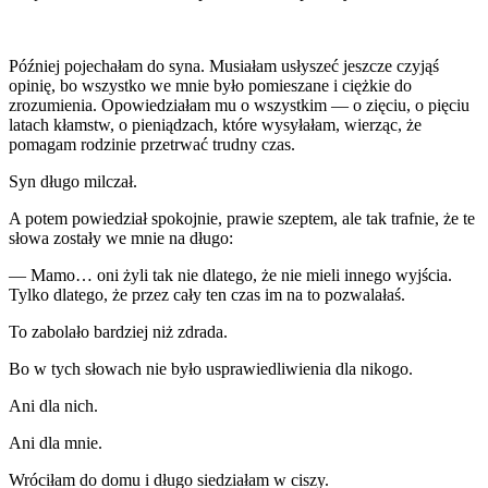
Później pojechałam do syna. Musiałam usłyszeć jeszcze czyjąś
opinię, bo wszystko we mnie było pomieszane i ciężkie do
zrozumienia. Opowiedziałam mu o wszystkim — o zięciu, o pięciu
latach kłamstw, o pieniądzach, które wysyłałam, wierząc, że
pomagam rodzinie przetrwać trudny czas.
Syn długo milczał.
A potem powiedział spokojnie, prawie szeptem, ale tak trafnie, że te
słowa zostały we mnie na długo:
— Mamo… oni żyli tak nie dlatego, że nie mieli innego wyjścia.
Tylko dlatego, że przez cały ten czas im na to pozwalałaś.
To zabolało bardziej niż zdrada.
Bo w tych słowach nie było usprawiedliwienia dla nikogo.
Ani dla nich.
Ani dla mnie.
Wróciłam do domu i długo siedziałam w ciszy.