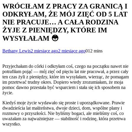
WRÓCIŁAM Z PRACY ZA GRANICĄ I
ODKRYŁAM, ŻE MÓJ ZIĘĆ OD 5 LAT
NIE PRACUJE… A CAŁA RODZINA
ŻYJE Z PIENIĘDZY, KTÓRE IM
WYSYŁAŁAM 😳
Bethany Lewis
2 miesiące ago
2 miesiące ago
0
12 mins
Przyjechałam do córki i odkryłam coś, czego na początku nawet nie
potrafiłam pojąć — mój zięć od pięciu lat nie pracował, a przez cały
ten czas żyli z pieniędzy, które im wysyłałam, wierząc, że pomagam
im przetrwać trudny okres. Dopiero wtedy zrozumiałam, że moja
pomoc dawno przestała być wsparciem i stała się ich sposobem na
życie.
Kiedyś moje życie wydawało się proste i uporządkowane. Prawie
dwadzieścia lat małżeństwa, dwoje dzieci, dom, wspólne plany i
rozmowy o przyszłości. Nie byliśmy bogaci, ale mieliśmy coś, co
uważałam za najważniejsze — stabilność i rodzinę, która przetrwa
wszystko.