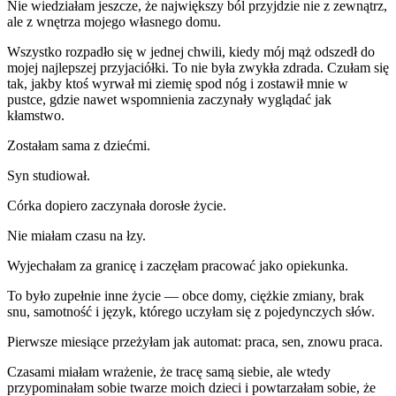
Nie wiedziałam jeszcze, że największy ból przyjdzie nie z zewnątrz,
ale z wnętrza mojego własnego domu.
Wszystko rozpadło się w jednej chwili, kiedy mój mąż odszedł do
mojej najlepszej przyjaciółki. To nie była zwykła zdrada. Czułam się
tak, jakby ktoś wyrwał mi ziemię spod nóg i zostawił mnie w
pustce, gdzie nawet wspomnienia zaczynały wyglądać jak
kłamstwo.
Zostałam sama z dziećmi.
Syn studiował.
Córka dopiero zaczynała dorosłe życie.
Nie miałam czasu na łzy.
Wyjechałam za granicę i zaczęłam pracować jako opiekunka.
To było zupełnie inne życie — obce domy, ciężkie zmiany, brak
snu, samotność i język, którego uczyłam się z pojedynczych słów.
Pierwsze miesiące przeżyłam jak automat: praca, sen, znowu praca.
Czasami miałam wrażenie, że tracę samą siebie, ale wtedy
przypominałam sobie twarze moich dzieci i powtarzałam sobie, że