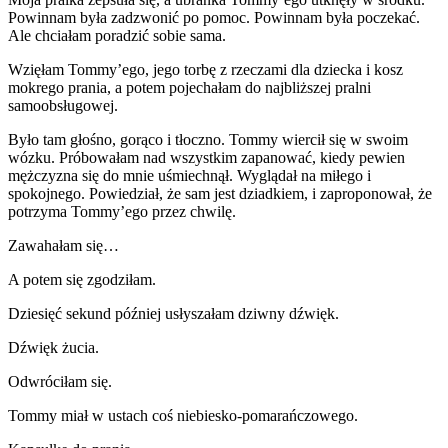
Powinnam była zadzwonić po pomoc. Powinnam była poczekać.
Ale chciałam poradzić sobie sama.
Wzięłam Tommy’ego, jego torbę z rzeczami dla dziecka i kosz
mokrego prania, a potem pojechałam do najbliższej pralni
samoobsługowej.
Było tam głośno, gorąco i tłoczno. Tommy wiercił się w swoim
wózku. Próbowałam nad wszystkim zapanować, kiedy pewien
mężczyzna się do mnie uśmiechnął. Wyglądał na miłego i
spokojnego. Powiedział, że sam jest dziadkiem, i zaproponował, że
potrzyma Tommy’ego przez chwilę.
Zawahałam się…
A potem się zgodziłam.
Dziesięć sekund później usłyszałam dziwny dźwięk.
Dźwięk żucia.
Odwróciłam się.
Tommy miał w ustach coś niebiesko-pomarańczowego.