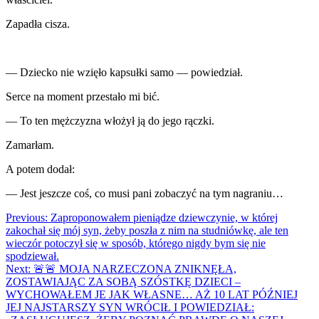
Zapadła cisza.
— Dziecko nie wzięło kapsułki samo — powiedział.
Serce na moment przestało mi bić.
— To ten mężczyzna włożył ją do jego rączki.
Zamarłam.
A potem dodał:
— Jest jeszcze coś, co musi pani zobaczyć na tym nagraniu…
Nawigacja
Previous:
Zaproponowałem pieniądze dziewczynie, w której
zakochał się mój syn, żeby poszła z nim na studniówkę, ale ten
wpisu
wieczór potoczył się w sposób, którego nigdy bym się nie
spodziewał.
Next:
🚨🚨 MOJA NARZECZONA ZNIKNĘŁA,
ZOSTAWIAJĄC ZA SOBĄ SZÓSTKĘ DZIECI –
WYCHOWAŁEM JE JAK WŁASNE… AŻ 10 LAT PÓŹNIEJ
JEJ NAJSTARSZY SYN WRÓCIŁ I POWIEDZIAŁ: