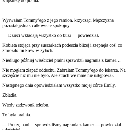
Kapsułkę do prania.
Wyrwałam Tommy’ego z jego ramion, krzycząc. Mężczyzna
pozostał jednak całkowicie spokojny.
— Dzieci wkładają wszystko do buzi — powiedział.
Kobieta stojąca przy suszarkach podeszła bliżej i szepnęła coś, co
zmroziło mi krew w żyłach.
Niedługo później właściciel pralni sprawdził nagrania z kamer…
Nie mogłam złapać oddechu. Zabrałam Tommy’ego do lekarza. Na
szczęście nic mu nie było. Ale strach we mnie nie ustępował.
Następnego dnia opowiedziałam wszystko mojej córce Emily.
Zbladła.
Wtedy zadzwonił telefon.
To była pralnia.
— Proszę pani… sprawdziliśmy nagrania z kamer — powiedział
właściciel.