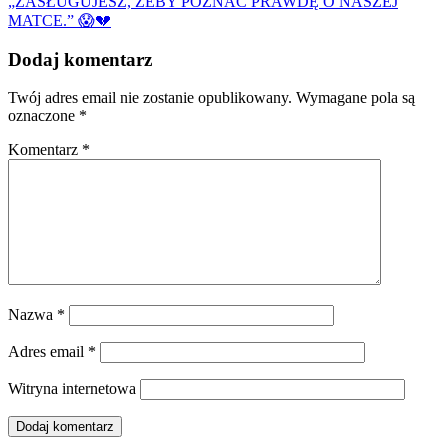
„ZASŁUGUJESZ, ŻEBY POZNAĆ PRAWDĘ O NASZEJ
MATCE.” 😱💔
Dodaj komentarz
Twój adres email nie zostanie opublikowany.
Wymagane pola są
oznaczone
*
Komentarz
*
Nazwa
*
Adres email
*
Witryna internetowa