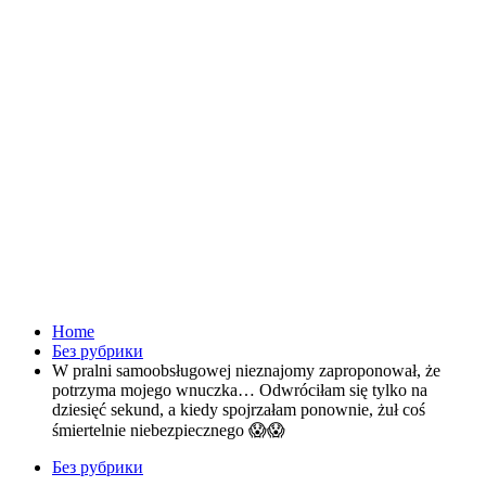
Home
Без рубрики
W pralni samoobsługowej nieznajomy zaproponował, że
potrzyma mojego wnuczka… Odwróciłam się tylko na
dziesięć sekund, a kiedy spojrzałam ponownie, żuł coś
śmiertelnie niebezpiecznego 😱😱
Без рубрики