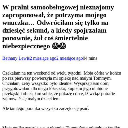
W pralni samoobsługowej nieznajomy
zaproponował, że potrzyma mojego
wnuczka… Odwróciłam się tylko na
dziesięć sekund, a kiedy spojrzałam
ponownie, żuł coś śmiertelnie
niebezpiecznego 😱😱
Bethany Lewis
2 miesiące ago
2 miesiące ago
0
4 mins
Czekałam na ten weekend od wielu tygodni. Moja córka w końcu
po raz pierwszy powierzyła mi opiekę nad małym Tommym.
Chciałam, żeby wszystko było idealne. Wysprzątałam dom,
przygotowałam dla niego łóżeczko, kupiłam jego ulubione
przekąski i obiecałam sobie, że pokażę córce, iż wciąż potrafię
zajmować się małym dzieckiem.
Ale tamtego poranka wszystko zaczęło się psuć.
Moja pralka zepsuła się, a ubranka Tommy’ego utknęły w środku.