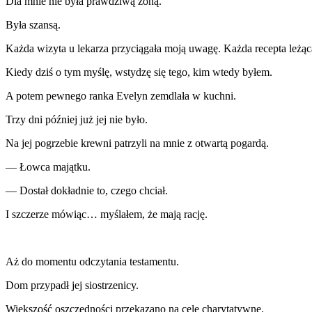
Dla mnie nie była prawdziwą żoną.
Była szansą.
Każda wizyta u lekarza przyciągała moją uwagę. Każda recepta leżąca
Kiedy dziś o tym myślę, wstydzę się tego, kim wtedy byłem.
A potem pewnego ranka Evelyn zemdlała w kuchni.
Trzy dni później już jej nie było.
Na jej pogrzebie krewni patrzyli na mnie z otwartą pogardą.
— Łowca majątku.
— Dostał dokładnie to, czego chciał.
I szczerze mówiąc… myślałem, że mają rację.
Aż do momentu odczytania testamentu.
Dom przypadł jej siostrzenicy.
Większość oszczędności przekazano na cele charytatywne.