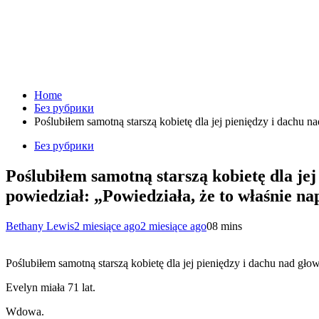
Home
Без рубрики
Poślubiłem samotną starszą kobietę dla jej pieniędzy i dachu 
Без рубрики
Poślubiłem samotną starszą kobietę dla jej
powiedział: „Powiedziała, że to właśnie n
Bethany Lewis
2 miesiące ago
2 miesiące ago
0
8 mins
Poślubiłem samotną starszą kobietę dla jej pieniędzy i dachu nad g
Evelyn miała 71 lat.
Wdowa.