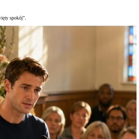
ięty spokój”.