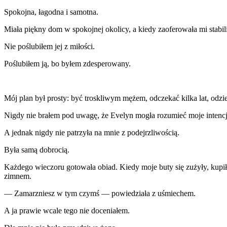
Spokojna, łagodna i samotna.
Miała piękny dom w spokojnej okolicy, a kiedy zaoferowała mi stabili
Nie poślubiłem jej z miłości.
Poślubiłem ją, bo byłem zdesperowany.
Mój plan był prosty: być troskliwym mężem, odczekać kilka lat, odz
Nigdy nie brałem pod uwagę, że Evelyn mogła rozumieć moje intencje 
A jednak nigdy nie patrzyła na mnie z podejrzliwością.
Była samą dobrocią.
Każdego wieczoru gotowała obiad. Kiedy moje buty się zużyły, kupi
zimnem.
— Zamarzniesz w tym czymś — powiedziała z uśmiechem.
A ja prawie wcale tego nie doceniałem.