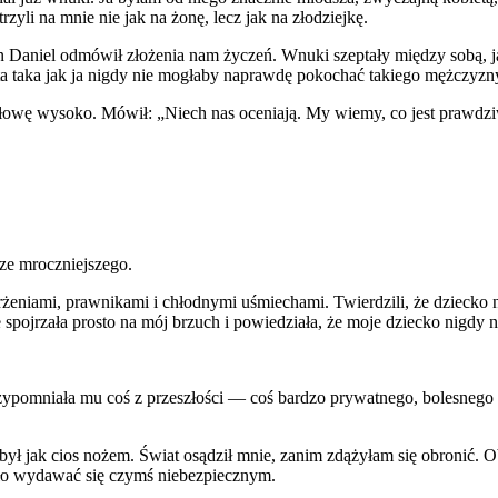
rzyli na mnie nie jak na żonę, lecz jak na złodziejkę.
yn Daniel odmówił złożenia nam życzeń. Wnuki szeptały między sobą, j
ieta taka jak ja nigdy nie mogłaby naprawdę pokochać takiego mężczyzn
łowę wysoko. Mówił: „Niech nas oceniają. My wiemy, co jest prawdz
cze mroczniejszego.
karżeniami, prawnikami i chłodnymi uśmiechami. Twierdzili, że dziec
 spojrzała prosto na mój brzuch i powiedziała, że moje dziecko nigdy n
 przypomniała mu coś z przeszłości — coś bardzo prywatnego, bolesnego
był jak cios nożem. Świat osądził mnie, zanim zdążyłam się obronić. O
ło wydawać się czymś niebezpiecznym.