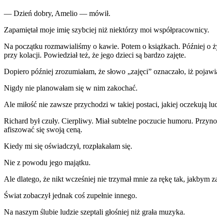
— Dzień dobry, Amelio — mówił.
Zapamiętał moje imię szybciej niż niektórzy moi współpracownicy.
Na początku rozmawialiśmy o kawie. Potem o książkach. Później o ży
przy kolacji. Powiedział też, że jego dzieci są bardzo zajęte.
Dopiero później zrozumiałam, że słowo „zajęci” oznaczało, iż pojawial
Nigdy nie planowałam się w nim zakochać.
Ale miłość nie zawsze przychodzi w takiej postaci, jakiej oczekują lud
Richard był czuły. Cierpliwy. Miał subtelne poczucie humoru. Przyn
afiszować się swoją ceną.
Kiedy mi się oświadczył, rozpłakałam się.
Nie z powodu jego majątku.
Ale dlatego, że nikt wcześniej nie trzymał mnie za rękę tak, jakbym 
Świat zobaczył jednak coś zupełnie innego.
Na naszym ślubie ludzie szeptali głośniej niż grała muzyka.