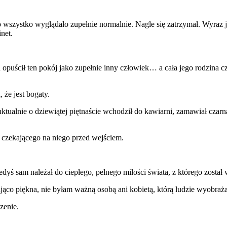
wszystko wyglądało zupełnie normalnie. Nagle się zatrzymał. Wyraz jeg
net.
rd opuścił ten pokój jako zupełnie inny człowiek… a cała jego rodzina
 że jest bogaty.
tualnie o dziewiątej piętnaście wchodził do kawiarni, zamawiał czarną
ę czekającego na niego przed wejściem.
edyś sam należał do ciepłego, pełnego miłości świata, z którego został
jąco piękna, nie byłam ważną osobą ani kobietą, którą ludzie wyobraż
zenie.