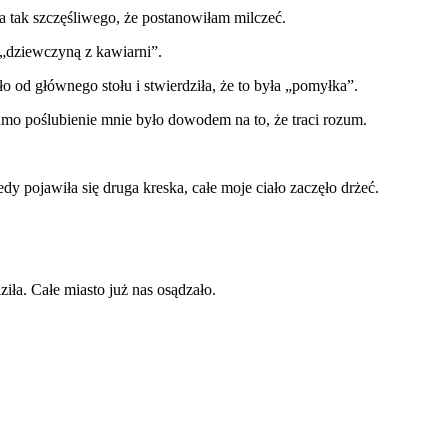
 tak szczęśliwego, że postanowiłam milczeć.
„dziewczyną z kawiarni”.
ło od głównego stołu i stwierdziła, że to była „pomyłka”.
samo poślubienie mnie było dowodem na to, że traci rozum.
y pojawiła się druga kreska, całe moje ciało zaczęło drżeć.
ziła. Całe miasto już nas osądzało.