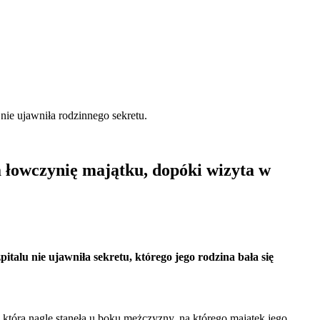
nie ujawniła rodzinnego sekretu.
 łowczynię majątku, dopóki wizyta w
alu nie ujawniła sekretu, którego jego rodzina bała się
 która nagle stanęła u boku mężczyzny, na którego majątek jego