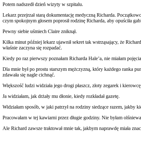
Potem nadszedł dzień wizyty w szpitalu.
Lekarz przejrzał starą dokumentację medyczną Richarda. Początkowo 
czym spokojnym głosem poprosił rodzinę Richarda, aby opuściła gabi
Pewny siebie uśmiech Claire zniknął.
Kilka minut później lekarz ujawnił sekret tak wstrząsający, że Richa
właśnie zaczyna się rozpadać.
Kiedy po raz pierwszy poznałam Richarda Hale’a, nie miałam pojęcia,
Dla mnie był po prostu starszym mężczyzną, który każdego ranka punk
zdawała się nagle cichnąć.
Większość ludzi widziała jego drogi płaszcz, złoty zegarek i kierowc
Ja widziałam, jak drżały mu dłonie, kiedy rozkładał gazetę.
Widziałam sposób, w jaki patrzył na rodziny siedzące razem, jakby ki
Pracowałam w tej kawiarni przez długie godziny. Nie byłam olśniewa
Ale Richard zawsze traktował mnie tak, jakbym naprawdę miała znac