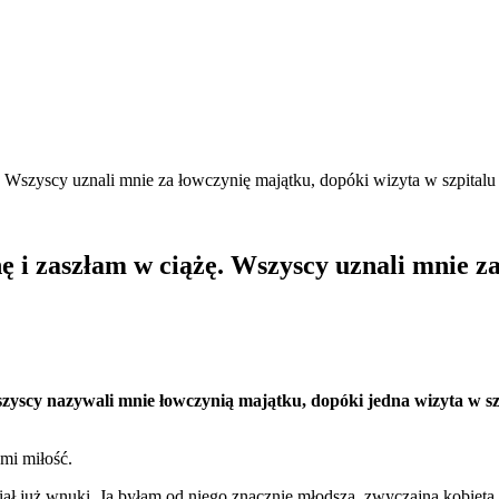
Wszyscy uznali mnie za łowczynię majątku, dopóki wizyta w szpitalu 
 i zaszłam w ciążę. Wszyscy uznali mnie za
scy nazywali mnie łowczynią majątku, dopóki jedna wizyta w szpit
ami miłość.
iał już wnuki. Ja byłam od niego znacznie młodsza, zwyczajną kobietą,