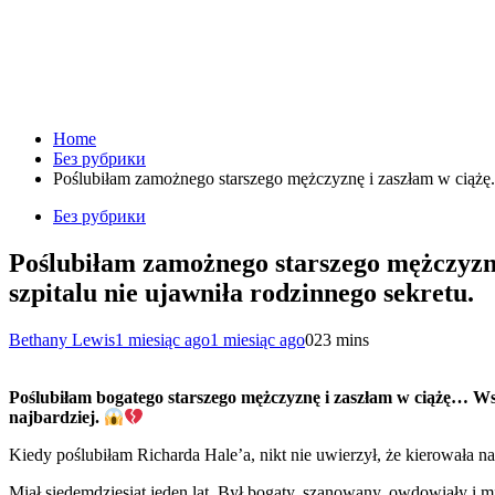
Home
Без рубрики
Poślubiłam zamożnego starszego mężczyznę i zaszłam w ciążę. 
Без рубрики
Poślubiłam zamożnego starszego mężczyznę
szpitalu nie ujawniła rodzinnego sekretu.
Bethany Lewis
1 miesiąc ago
1 miesiąc ago
0
23 mins
Poślubiłam bogatego starszego mężczyznę i zaszłam w ciążę… Wszy
najbardziej.
Kiedy poślubiłam Richarda Hale’a, nikt nie uwierzył, że kierowała n
Miał siedemdziesiąt jeden lat. Był bogaty, szanowany, owdowiały i m