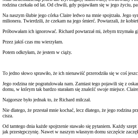
rodzina czekała od lat. Od chwili, gdy pojawiłam się w jego życiu, pat
Na naszym ślubie jego córka Claire ledwo na mnie spojrzała. Jego s
milionera. Twierdzili, że czekam na jego śmierć. Powtarzali, że kob
Próbowałam ich ignorować. Richard powtarzał mi, żebym trzymała g
Przez jakiś czas mu wierzyłam.
Potem odkryłam, że jestem w ciąży.
To jedno słowo sprawiło, że ich nienawiść przerodziła się w coś jesz
Jego rodzina nie pogratulowała nam. Zamiast tego pojawili się z os
domu, w którym tak bardzo starałam się znaleźć swoje miejsce. Claire
Najgorsze było jednak to, że Richard milczał.
Nie dlatego, że przestał mnie kochać, lecz dlatego, że jego rodzina
cisza.
Od tamtego dnia każde spojrzenie stawało się pytaniem. Każdy szept 
jak przestępczynię. Nawet w naszym własnym domu szczęście zaczę