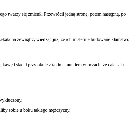
o twarzy się zmienił. Przewrócił jedną stronę, potem następną, po
 czekała na zewnątrz, wiedząc już, że ich misternie budowane kłamstwo
 kawę i siadał przy oknie z takim smutkiem w oczach, że cała sala
 wykluczony.
aliby sobie u boku takiego mężczyzny.