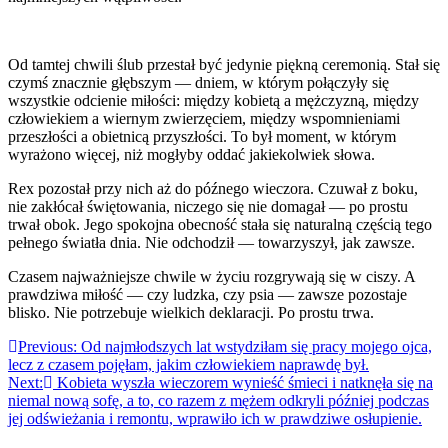
Od tamtej chwili ślub przestał być jedynie piękną ceremonią. Stał się
czymś znacznie głębszym — dniem, w którym połączyły się
wszystkie odcienie miłości: między kobietą a mężczyzną, między
człowiekiem a wiernym zwierzęciem, między wspomnieniami
przeszłości a obietnicą przyszłości. To był moment, w którym
wyrażono więcej, niż mogłyby oddać jakiekolwiek słowa.
Rex pozostał przy nich aż do późnego wieczora. Czuwał z boku,
nie zakłócał świętowania, niczego się nie domagał — po prostu
trwał obok. Jego spokojna obecność stała się naturalną częścią tego
pełnego światła dnia. Nie odchodził — towarzyszył, jak zawsze.
Czasem najważniejsze chwile w życiu rozgrywają się w ciszy. A
prawdziwa miłość — czy ludzka, czy psia — zawsze pozostaje
blisko. Nie potrzebuje wielkich deklaracji. Po prostu trwa.
Nawigacja
Previous:
Od najmłodszych lat wstydziłam się pracy mojego ojca,
lecz z czasem pojęłam, jakim człowiekiem naprawdę był.
wpisu
Next:
Kobieta wyszła wieczorem wynieść śmieci i natknęła się na
niemal nową sofę, a to, co razem z mężem odkryli później podczas
jej odświeżania i remontu, wprawiło ich w prawdziwe osłupienie.