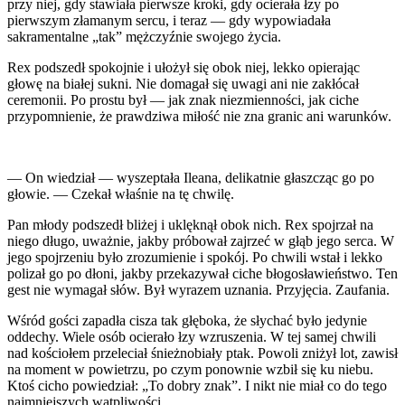
przy niej, gdy stawiała pierwsze kroki, gdy ocierała łzy po
pierwszym złamanym sercu, i teraz — gdy wypowiadała
sakramentalne „tak” mężczyźnie swojego życia.
Rex podszedł spokojnie i ułożył się obok niej, lekko opierając
głowę na białej sukni. Nie domagał się uwagi ani nie zakłócał
ceremonii. Po prostu był — jak znak niezmienności, jak ciche
przypomnienie, że prawdziwa miłość nie zna granic ani warunków.
— On wiedział — wyszeptała Ileana, delikatnie głaszcząc go po
głowie. — Czekał właśnie na tę chwilę.
Pan młody podszedł bliżej i uklęknął obok nich. Rex spojrzał na
niego długo, uważnie, jakby próbował zajrzeć w głąb jego serca. W
jego spojrzeniu było zrozumienie i spokój. Po chwili wstał i lekko
polizał go po dłoni, jakby przekazywał ciche błogosławieństwo. Ten
gest nie wymagał słów. Był wyrazem uznania. Przyjęcia. Zaufania.
Wśród gości zapadła cisza tak głęboka, że słychać było jedynie
oddechy. Wiele osób ocierało łzy wzruszenia. W tej samej chwili
nad kościołem przeleciał śnieżnobiały ptak. Powoli zniżył lot, zawisł
na moment w powietrzu, po czym ponownie wzbił się ku niebu.
Ktoś cicho powiedział: „To dobry znak”. I nikt nie miał co do tego
najmniejszych wątpliwości.