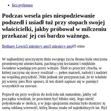
Без рубрики
Podczas wesela pies niespodziewanie
podszedł i usiadł tuż przy stopach swojej
właścicielki, jakby próbował w milczeniu
przekazać jej coś bardzo ważnego.
Bethany Lewis
5 miesięcy ago
5 miesięcy ago
0
5 mins
W najbardziej uroczystym dniu swojego życia Ileana była otoczona
promiennymi uśmiechami, pachnącymi kwiatami i miękkim
światłem wpadającym przez witraże. Ślub to przecież chwila, w
której zaczyna się nowy rozdział — pełen marzeń, radości i nadziei
na wspólną przyszłość. Nikt jednak nie przypuszczał, że to właśnie
jej wierny pies Rex sprawi, iż ten dzień zapisze się w pamięci
wszystkich na zawsze.
Pojawił się przy wejściu do kościoła tak naturalnie, jakby od
początku wiedział, że powinien być blisko niej. Jego sierść
połyskiwała w słońcu, a w jego spojrzeniu można było dostrzec tę
samą oddaną wierność, którą Ileana znała od najmłodszych lat. Był