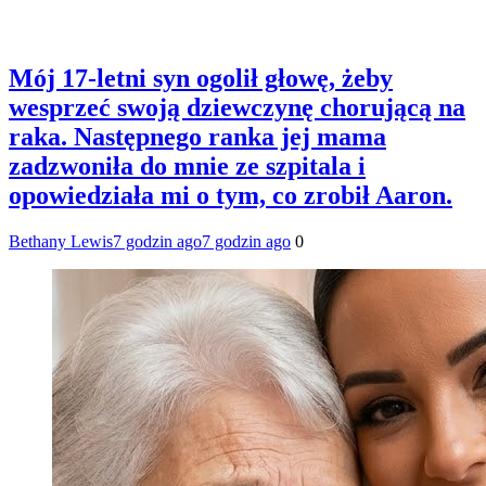
Mój 17-letni syn ogolił głowę, żeby
wesprzeć swoją dziewczynę chorującą na
raka. Następnego ranka jej mama
zadzwoniła do mnie ze szpitala i
opowiedziała mi o tym, co zrobił Aaron.
Bethany Lewis
7 godzin ago
7 godzin ago
0