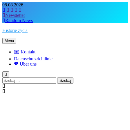
Skip
08.08.2026
to
content
Newsletter
Random News
Historie życia
Menu
✉️ Kontakt
Datenschutzrichtlinie
🧡 Über uns
Szukaj: