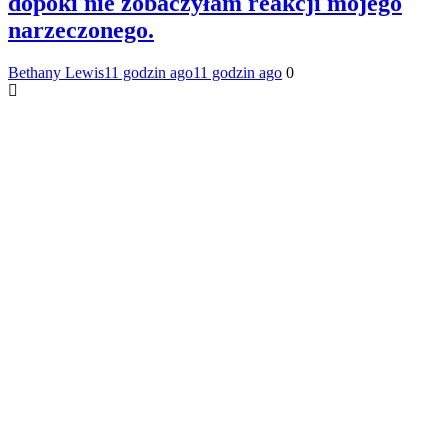
dopóki nie zobaczyłam reakcji mojego
narzeczonego.
Bethany Lewis
11 godzin ago
11 godzin ago
0