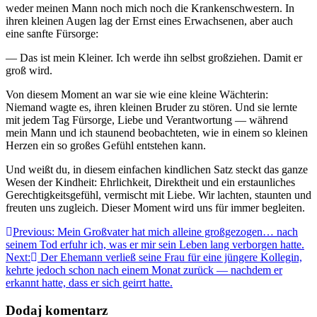
weder meinen Mann noch mich noch die Krankenschwestern. In
ihren kleinen Augen lag der Ernst eines Erwachsenen, aber auch
eine sanfte Fürsorge:
— Das ist mein Kleiner. Ich werde ihn selbst großziehen. Damit er
groß wird.
Von diesem Moment an war sie wie eine kleine Wächterin:
Niemand wagte es, ihren kleinen Bruder zu stören. Und sie lernte
mit jedem Tag Fürsorge, Liebe und Verantwortung — während
mein Mann und ich staunend beobachteten, wie in einem so kleinen
Herzen ein so großes Gefühl entstehen kann.
Und weißt du, in diesem einfachen kindlichen Satz steckt das ganze
Wesen der Kindheit: Ehrlichkeit, Direktheit und ein erstaunliches
Gerechtigkeitsgefühl, vermischt mit Liebe. Wir lachten, staunten und
freuten uns zugleich. Dieser Moment wird uns für immer begleiten.
Nawigacja
Previous:
Mein Großvater hat mich alleine großgezogen… nach
seinem Tod erfuhr ich, was er mir sein Leben lang verborgen hatte.
wpisu
Next:
Der Ehemann verließ seine Frau für eine jüngere Kollegin,
kehrte jedoch schon nach einem Monat zurück — nachdem er
erkannt hatte, dass er sich geirrt hatte.
Dodaj komentarz