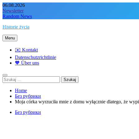
Skip
06.08.2026
to
Newsletter
content
Random News
Historie życia
Menu
✉️ Kontakt
Datenschutzrichtlinie
🧡 Über uns
Szukaj:
Home
Без рубрики
Moja córka wyrzuciła mnie z domu wyłącznie dlatego, że wyp
Без рубрики