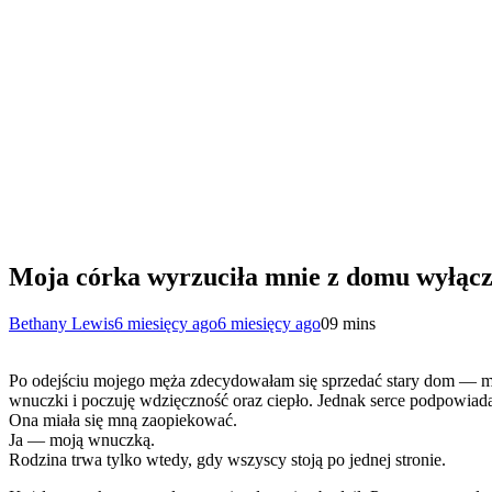
Moja córka wyrzuciła mnie z domu wyłączn
Bethany Lewis
6 miesięcy ago
6 miesięcy ago
0
9 mins
Po odejściu mojego męża zdecydowałam się sprzedać stary dom — miej
wnuczki i poczuję wdzięczność oraz ciepło. Jednak serce podpowiadało
Ona miała się mną zaopiekować.
Ja — moją wnuczką.
Rodzina trwa tylko wtedy, gdy wszyscy stoją po jednej stronie.