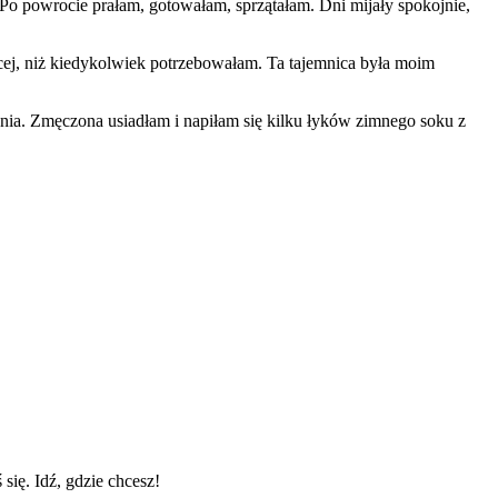
o powrocie prałam, gotowałam, sprzątałam. Dni mijały spokojnie,
ej, niż kiedykolwiek potrzebowałam. Ta tajemnica była moim
zenia. Zmęczona usiadłam i napiłam się kilku łyków zimnego soku z
się. Idź, gdzie chcesz!