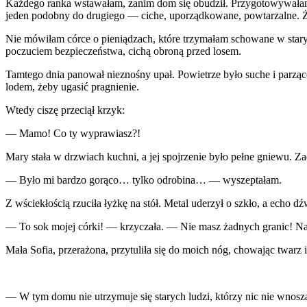
Każdego ranka wstawałam, zanim dom się obudził. Przygotowywałam ś
jeden podobny do drugiego — ciche, uporządkowane, powtarzalne. Żył
Nie mówiłam córce o pieniądzach, które trzymałam schowane w star
poczuciem bezpieczeństwa, cichą obroną przed losem.
Tamtego dnia panował nieznośny upał. Powietrze było suche i parzące
lodem, żeby ugasić pragnienie.
Wtedy ciszę przeciął krzyk:
— Mamo! Co ty wyprawiasz?!
Mary stała w drzwiach kuchni, a jej spojrzenie było pełne gniewu. Z
— Było mi bardzo gorąco… tylko odrobina… — wyszeptałam.
Z wściekłością rzuciła łyżkę na stół. Metal uderzył o szkło, a echo d
— To sok mojej córki! — krzyczała. — Nie masz żadnych granic! N
Mała Sofia, przerażona, przytuliła się do moich nóg, chowając twarz i
— W tym domu nie utrzymuje się starych ludzi, którzy nic nie wnoszą!