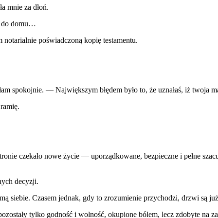
ła mnie za dłoń.
y do domu…
m notarialnie poświadczoną kopię testamentu.
m spokojnie. — Największym błędem było to, że uznałaś, iż twoja mat
 ramię.
 stronie czekało nowe życie — uporządkowane, bezpieczne i pełne szac
ych decyzji.
mą siebie. Czasem jednak, gdy to zrozumienie przychodzi, drzwi są już 
ozostały tylko godność i wolność, okupione bólem, lecz zdobyte na z