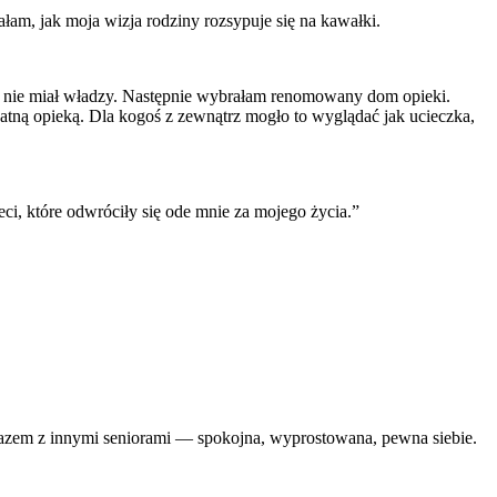
ałam, jak moja wizja rodziny rozsypuje się na kawałki.
ną nie miał władzy. Następnie wybrałam renomowany dom opieki.
tną opieką. Dla kogoś z zewnątrz mogło to wyglądać jak ucieczka,
eci, które odwróciły się ode mnie za mojego życia.”
razem z innymi seniorami — spokojna, wyprostowana, pewna siebie.