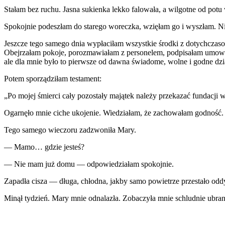
Stałam bez ruchu. Jasna sukienka lekko falowała, a wilgotne od potu 
Spokojnie podeszłam do starego woreczka, wzięłam go i wyszłam. Nie o
Jeszcze tego samego dnia wypłaciłam wszystkie środki z dotychczas
Obejrzałam pokoje, porozmawiałam z personelem, podpisałam umowy i
ale dla mnie było to pierwsze od dawna świadome, wolne i godne dzi
Potem sporządziłam testament:
„Po mojej śmierci cały pozostały majątek należy przekazać fundacji w
Ogarnęło mnie ciche ukojenie. Wiedziałam, że zachowałam godność.
Tego samego wieczoru zadzwoniła Mary.
— Mamo… gdzie jesteś?
— Nie mam już domu — odpowiedziałam spokojnie.
Zapadła cisza — długa, chłodna, jakby samo powietrze przestało odd
Minął tydzień. Mary mnie odnalazła. Zobaczyła mnie schludnie ubra