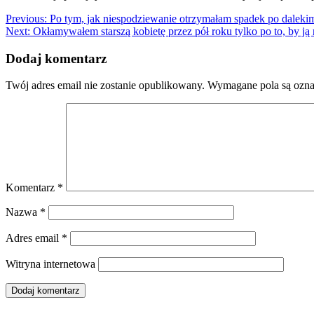
Nawigacja
Previous:
Po tym, jak niespodziewanie otrzymałam spadek po dalek
Next:
Okłamywałem starszą kobietę przez pół roku tylko po to, by ją
wpisu
Dodaj komentarz
Twój adres email nie zostanie opublikowany.
Wymagane pola są ozn
Komentarz
*
Nazwa
*
Adres email
*
Witryna internetowa