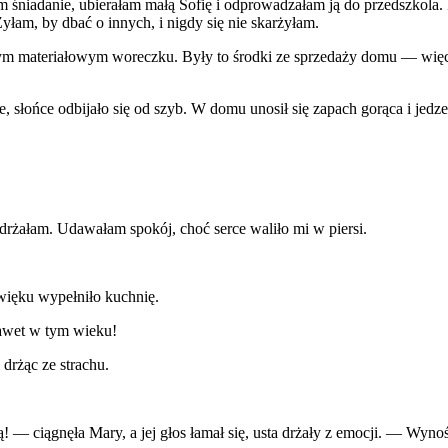
niadanie, ubierałam małą Sofię i odprowadzałam ją do przedszkola. P
am, by dbać o innych, i nigdy się nie skarżyłam.
ym materiałowym woreczku. Były to środki ze sprzedaży domu — więc
, słońce odbijało się od szyb. W domu unosił się zapach gorąca i jed
adrżałam. Udawałam spokój, choć serce waliło mi w piersi.
źwięku wypełniło kuchnię.
awet w tym wieku!
 drżąc ze strachu.
 — ciągnęła Mary, a jej głos łamał się, usta drżały z emocji. — Wynoś 