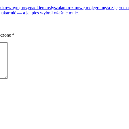
im krewnym, przypadkiem usłyszałam rozmowę mojego męża z jego ma
 nakarmić — a jej pies wybrał właśnie mnie.
aczone
*