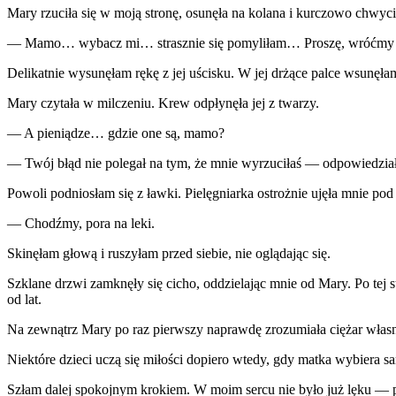
Mary rzuciła się w moją stronę, osunęła na kolana i kurczowo chwyci
— Mamo… wybacz mi… strasznie się pomyliłam… Proszę, wróćm
Delikatnie wysunęłam rękę z jej uścisku. W jej drżące palce wsunęła
Mary czytała w milczeniu. Krew odpłynęła jej z twarzy.
— A pieniądze… gdzie one są, mamo?
— Twój błąd nie polegał na tym, że mnie wyrzuciłaś — odpowiedziała
Powoli podniosłam się z ławki. Pielęgniarka ostrożnie ujęła mnie pod
— Chodźmy, pora na leki.
Skinęłam głową i ruszyłam przed siebie, nie oglądając się.
Szklane drzwi zamknęły się cicho, oddzielając mnie od Mary. Po tej
od lat.
Na zewnątrz Mary po raz pierwszy naprawdę zrozumiała ciężar własn
Niektóre dzieci uczą się miłości dopiero wtedy, gdy matka wybiera sa
Szłam dalej spokojnym krokiem. W moim sercu nie było już lęku — p