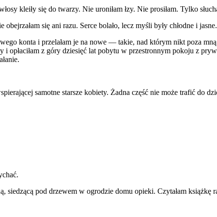
włosy kleiły się do twarzy. Nie uroniłam łzy. Nie prosiłam. Tylko słuch
bejrzałam się ani razu. Serce bolało, lecz myśli były chłodne i jasne.
owego konta i przelałam je na nowe — takie, nad którym nikt poza m
 opłaciłam z góry dziesięć lat pobytu w przestronnym pokoju z prywa
ałanie.
spierającej samotne starsze kobiety. Żadna część nie może trafić do dzi
ychać.
ną, siedzącą pod drzewem w ogrodzie domu opieki. Czytałam książkę 