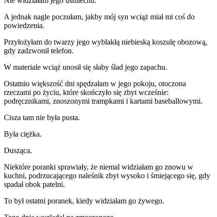
Nie widziałam jego uśmiechu.
A jednak nagle poczułam, jakby mój syn wciąż miał mi coś do
powiedzenia.
Przyłożyłam do twarzy jego wyblakłą niebieską koszulę obozową,
gdy zadzwonił telefon.
W materiale wciąż unosił się słaby ślad jego zapachu.
Ostatnio większość dni spędzałam w jego pokoju, otoczona
rzeczami po życiu, które skończyło się zbyt wcześnie:
podręcznikami, znoszonymi trampkami i kartami baseballowymi.
Cisza tam nie była pusta.
Była ciężka.
Dusząca.
Niektóre poranki sprawiały, że niemal widziałam go znowu w
kuchni, podrzucającego naleśnik zbyt wysoko i śmiejącego się, gdy
spadał obok patelni.
To był ostatni poranek, kiedy widziałam go żywego.