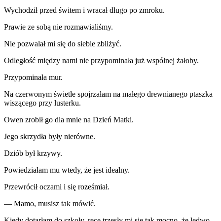
Wychodził przed świtem i wracał długo po zmroku.
Prawie ze sobą nie rozmawialiśmy.
Nie pozwalał mi się do siebie zbliżyć.
Odległość między nami nie przypominała już wspólnej żałoby.
Przypominała mur.
Na czerwonym świetle spojrzałam na małego drewnianego ptaszka
wiszącego przy lusterku.
Owen zrobił go dla mnie na Dzień Matki.
Jego skrzydła były nierówne.
Dziób był krzywy.
Powiedziałam mu wtedy, że jest idealny.
Przewrócił oczami i się roześmiał.
— Mamo, musisz tak mówić.
Kiedy dotarłam do szkoły, ręce trzęsły mi się tak mocno, że ledwo