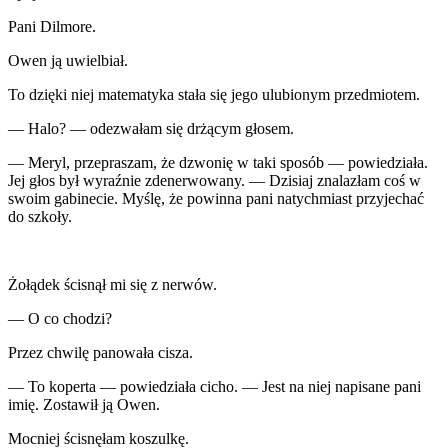
Pani Dilmore.
Owen ją uwielbiał.
To dzięki niej matematyka stała się jego ulubionym przedmiotem.
— Halo? — odezwałam się drżącym głosem.
— Meryl, przepraszam, że dzwonię w taki sposób — powiedziała.
Jej głos był wyraźnie zdenerwowany. — Dzisiaj znalazłam coś w
swoim gabinecie. Myślę, że powinna pani natychmiast przyjechać
do szkoły.
Żołądek ścisnął mi się z nerwów.
— O co chodzi?
Przez chwilę panowała cisza.
— To koperta — powiedziała cicho. — Jest na niej napisane pani
imię. Zostawił ją Owen.
Mocniej ścisnęłam koszulkę.