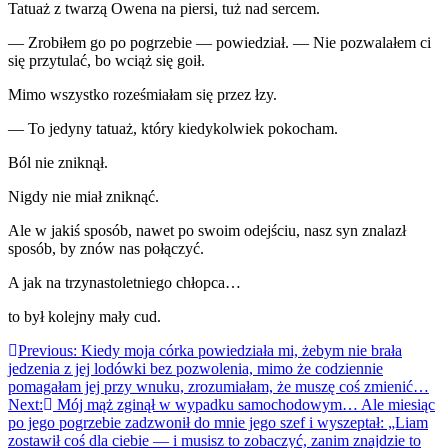
Tatuaż z twarzą Owena na piersi, tuż nad sercem.
— Zrobiłem go po pogrzebie — powiedział. — Nie pozwalałem ci
się przytulać, bo wciąż się goił.
Mimo wszystko roześmiałam się przez łzy.
— To jedyny tatuaż, który kiedykolwiek pokocham.
Ból nie zniknął.
Nigdy nie miał zniknąć.
Ale w jakiś sposób, nawet po swoim odejściu, nasz syn znalazł
sposób, by znów nas połączyć.
A jak na trzynastoletniego chłopca…
to był kolejny mały cud.
Nawigacja
Previous:
Kiedy moja córka powiedziała mi, żebym nie brała
jedzenia z jej lodówki bez pozwolenia, mimo że codziennie
wpisu
pomagałam jej przy wnuku, zrozumiałam, że muszę coś zmienić…
Next:
Mój mąż zginął w wypadku samochodowym… Ale miesiąc
po jego pogrzebie zadzwonił do mnie jego szef i wyszeptał: „Liam
zostawił coś dla ciebie — i musisz to zobaczyć, zanim znajdzie to