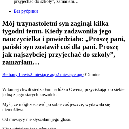
przyjechać do szkoły”, zamarłam…
Без рубрики
Mój trzynastoletni syn zaginął kilka
tygodni temu. Kiedy zadzwoniła jego
nauczycielka i powiedziała: „Proszę pani,
pański syn zostawił coś dla pani. Proszę
jak najszybciej przyjechać do szkoły”,
zamarłam…
Bethany Lewis
2 miesiące ago
2 miesiące ago
0
15 mins
W tamtej chwili siedziałam na łóżku Owena, przyciskając do siebie
jedną z jego starych koszulek.
Myśl, że mógł zostawić po sobie coś jeszcze, wydawała się
niemożliwa.
Od miesięcy nie słyszałam jego głosu.