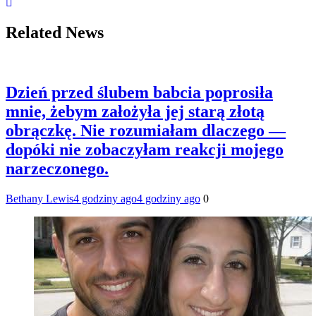
Related News
Dzień przed ślubem babcia poprosiła
mnie, żebym założyła jej starą złotą
obrączkę. Nie rozumiałam dlaczego —
dopóki nie zobaczyłam reakcji mojego
narzeczonego.
Bethany Lewis
4 godziny ago
4 godziny ago
0