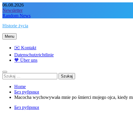
Skip
06.08.2026
to
Newsletter
content
Random News
Historie życia
Menu
✉️ Kontakt
Datenschutzrichtlinie
🧡 Über uns
Szukaj:
Home
Без рубрики
Macocha wychowywała mnie po śmierci mojego ojca, kiedy miała
Без рубрики