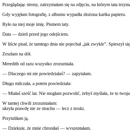
Przeglądając strony, zatrzymałam się na zdjęciu, na którym tata trzy
Gdy wyjęłam fotografię, z albumu wypadła złożona kartka papieru.
Było na niej moje imię. Pismem taty.
Data — dzień przed jego odejściem.
W liście pisał, że tamtego dnia nie pojechał „jak zwykle”. Spieszył s
Zeszłam na dół.
Meredith od razu wszystko zrozumiała.
— Dlaczego mi nie powiedziałaś? — zapytałam.
Długo milczała, a potem powiedziała:
— Miałaś sześć lat. Nie mogłam pozwolić, żebyś myślała, że to twoja 
W tamtej chwili zrozumiałam:
ukryła prawdę nie ze strachu — lecz z troski.
Przytuliłam ją.
— Dziękuję, że mnie chroniłaś — wyszeptałam.