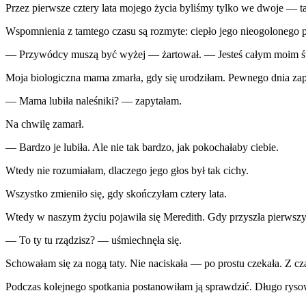
Przez pierwsze cztery lata mojego życia byliśmy tylko we dwoje — tat
Wspomnienia z tamtego czasu są rozmyte: ciepło jego nieogolonego p
— Przywódcy muszą być wyżej — żartował. — Jesteś całym moim ś
Moja biologiczna mama zmarła, gdy się urodziłam. Pewnego dnia zap
— Mama lubiła naleśniki? — zapytałam.
Na chwilę zamarł.
— Bardzo je lubiła. Ale nie tak bardzo, jak pokochałaby ciebie.
Wtedy nie rozumiałam, dlaczego jego głos był tak cichy.
Wszystko zmieniło się, gdy skończyłam cztery lata.
Wtedy w naszym życiu pojawiła się Meredith. Gdy przyszła pierwszy
— To ty tu rządzisz? — uśmiechnęła się.
Schowałam się za nogą taty. Nie naciskała — po prostu czekała. Z cz
Podczas kolejnego spotkania postanowiłam ją sprawdzić. Długo rys