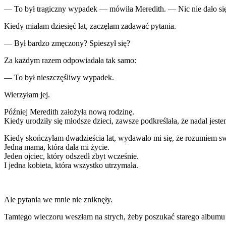
— To był tragiczny wypadek — mówiła Meredith. — Nic nie dało się
Kiedy miałam dziesięć lat, zaczęłam zadawać pytania.
— Był bardzo zmęczony? Spieszył się?
Za każdym razem odpowiadała tak samo:
— To był nieszczęśliwy wypadek.
Wierzyłam jej.
Później Meredith założyła nową rodzinę.
Kiedy urodziły się młodsze dzieci, zawsze podkreślała, że nadal jeste
Kiedy skończyłam dwadzieścia lat, wydawało mi się, że rozumiem swo
Jedna mama, która dała mi życie.
Jeden ojciec, który odszedł zbyt wcześnie.
I jedna kobieta, która wszystko utrzymała.
Ale pytania we mnie nie zniknęły.
Tamtego wieczoru weszłam na strych, żeby poszukać starego albumu 