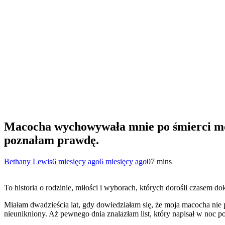
Macocha wychowywała mnie po śmierci mojeg
poznałam prawdę.
Bethany Lewis
6 miesięcy ago
6 miesięcy ago
0
7 mins
To historia o rodzinie, miłości i wyborach, których dorośli czasem do
Miałam dwadzieścia lat, gdy dowiedziałam się, że moja macocha nie 
nieunikniony. Aż pewnego dnia znalazłam list, który napisał w noc po