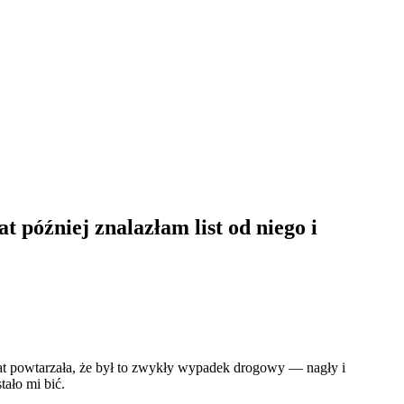
 później znalazłam list od niego i
 lat powtarzała, że był to zwykły wypadek drogowy — nagły i
tało mi bić.