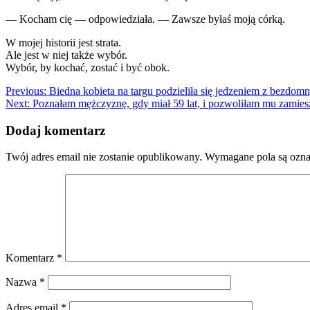
— Kocham cię — odpowiedziała. — Zawsze byłaś moją córką.
W mojej historii jest strata.
Ale jest w niej także wybór.
Wybór, by kochać, zostać i być obok.
Nawigacja
Previous:
Biedna kobieta na targu podzieliła się jedzeniem z bezdo
Next:
Poznałam mężczyznę, gdy miał 59 lat, i pozwoliłam mu zamieszk
wpisu
Dodaj komentarz
Twój adres email nie zostanie opublikowany.
Wymagane pola są ozn
Komentarz
*
Nazwa
*
Adres email
*