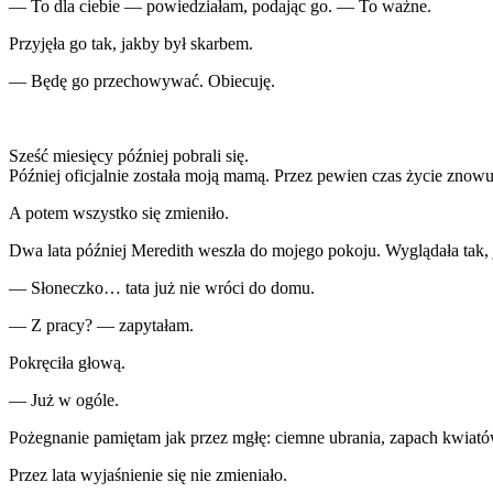
— To dla ciebie — powiedziałam, podając go. — To ważne.
Przyjęła go tak, jakby był skarbem.
— Będę go przechowywać. Obiecuję.
Sześć miesięcy później pobrali się.
Później oficjalnie została moją mamą. Przez pewien czas życie znowu s
A potem wszystko się zmieniło.
Dwa lata później Meredith weszła do mojego pokoju. Wyglądała tak, j
— Słoneczko… tata już nie wróci do domu.
— Z pracy? — zapytałam.
Pokręciła głową.
— Już w ogóle.
Pożegnanie pamiętam jak przez mgłę: ciemne ubrania, zapach kwiat
Przez lata wyjaśnienie się nie zmieniało.