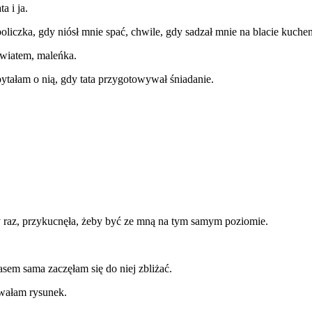
a i ja.
oliczka, gdy niósł mnie spać, chwile, gdy sadzał mnie na blacie kuch
wiatem, maleńka.
ytałam o nią, gdy tata przygotowywał śniadanie.
 raz, przykucnęła, żeby być ze mną na tym samym poziomie.
asem sama zaczęłam się do niej zbliżać.
owałam rysunek.