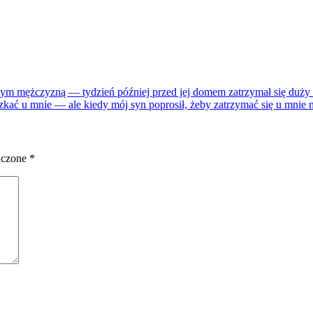
mnym mężczyzną — tydzień później przed jej domem zatrzymał się duż
ać u mnie — ale kiedy mój syn poprosił, żeby zatrzymać się u mnie na
aczone
*