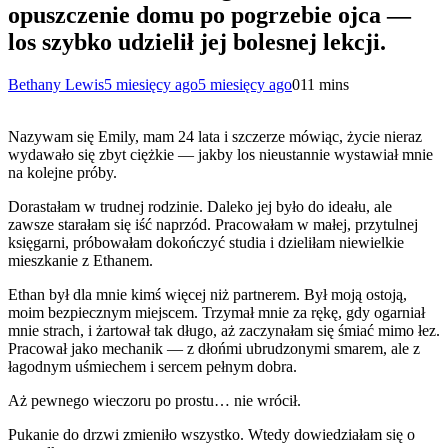
opuszczenie domu po pogrzebie ojca —
los szybko udzielił jej bolesnej lekcji.
Bethany Lewis
5 miesięcy ago
5 miesięcy ago
0
11 mins
Nazywam się Emily, mam 24 lata i szczerze mówiąc, życie nieraz
wydawało się zbyt ciężkie — jakby los nieustannie wystawiał mnie
na kolejne próby.
Dorastałam w trudnej rodzinie. Daleko jej było do ideału, ale
zawsze starałam się iść naprzód. Pracowałam w małej, przytulnej
księgarni, próbowałam dokończyć studia i dzieliłam niewielkie
mieszkanie z Ethanem.
Ethan był dla mnie kimś więcej niż partnerem. Był moją ostoją,
moim bezpiecznym miejscem. Trzymał mnie za rękę, gdy ogarniał
mnie strach, i żartował tak długo, aż zaczynałam się śmiać mimo łez.
Pracował jako mechanik — z dłońmi ubrudzonymi smarem, ale z
łagodnym uśmiechem i sercem pełnym dobra.
Aż pewnego wieczoru po prostu… nie wrócił.
Pukanie do drzwi zmieniło wszystko. Wtedy dowiedziałam się o