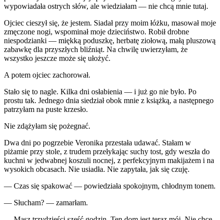
wypowiadała ostrych słów, ale wiedziałam — nie chcą mnie tutaj.
Ojciec cieszył się, że jestem. Siadał przy moim łóżku, masował moje
zmęczone nogi, wspominał moje dzieciństwo. Robił drobne
niespodzianki — miękką poduszkę, herbatę ziołową, małą pluszową
zabawkę dla przyszłych bliźniąt. Na chwilę uwierzyłam, że
wszystko jeszcze może się ułożyć.
A potem ojciec zachorował.
Stało się to nagle. Kilka dni osłabienia — i już go nie było. Po
prostu tak. Jednego dnia siedział obok mnie z książką, a następnego
patrzyłam na puste krzesło.
Nie zdążyłam się pożegnać.
Dwa dni po pogrzebie Veronika przestała udawać. Stałam w
piżamie przy stole, z trudem przełykając suchy tost, gdy weszła do
kuchni w jedwabnej koszuli nocnej, z perfekcyjnym makijażem i na
wysokich obcasach. Nie usiadła. Nie zapytała, jak się czuję.
— Czas się spakować — powiedziała spokojnym, chłodnym tonem.
— Słucham? — zamarłam.
— Masz trzydzieści sześć godzin. Ten dom jest teraz mój. Nie chcę