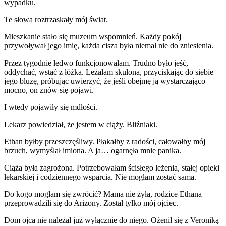
wypadku.
Te słowa roztrzaskały mój świat.
Mieszkanie stało się muzeum wspomnień. Każdy pokój
przywoływał jego imię, każda cisza była niemal nie do zniesienia.
Przez tygodnie ledwo funkcjonowałam. Trudno było jeść,
oddychać, wstać z łóżka. Leżałam skulona, przyciskając do siebie
jego bluzę, próbując uwierzyć, że jeśli obejmę ją wystarczająco
mocno, on znów się pojawi.
I wtedy pojawiły się mdłości.
Lekarz powiedział, że jestem w ciąży. Bliźniaki.
Ethan byłby przeszczęśliwy. Płakałby z radości, całowałby mój
brzuch, wymyślał imiona. A ja… ogarnęła mnie panika.
Ciąża była zagrożona. Potrzebowałam ścisłego leżenia, stałej opieki
lekarskiej i codziennego wsparcia. Nie mogłam zostać sama.
Do kogo mogłam się zwrócić? Mama nie żyła, rodzice Ethana
przeprowadzili się do Arizony. Został tylko mój ojciec.
Dom ojca nie należał już wyłącznie do niego. Ożenił się z Veroniką