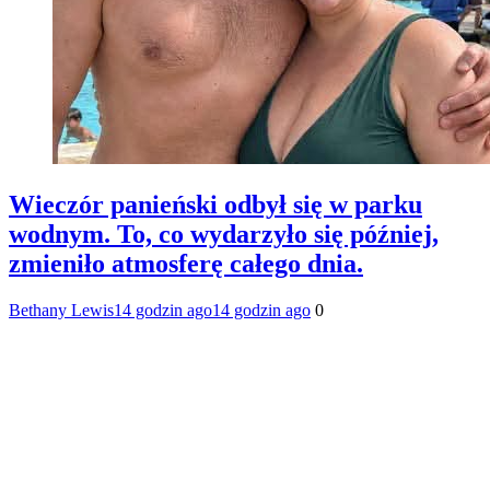
Wieczór panieński odbył się w parku
wodnym. To, co wydarzyło się później,
zmieniło atmosferę całego dnia.
Bethany Lewis
14 godzin ago
14 godzin ago
0