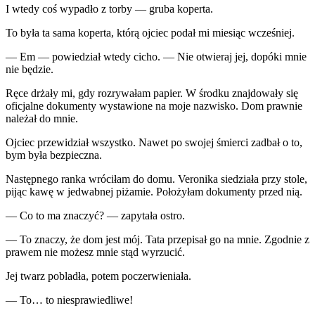
I wtedy coś wypadło z torby — gruba koperta.
To była ta sama koperta, którą ojciec podał mi miesiąc wcześniej.
— Em — powiedział wtedy cicho. — Nie otwieraj jej, dopóki mnie
nie będzie.
Ręce drżały mi, gdy rozrywałam papier. W środku znajdowały się
oficjalne dokumenty wystawione na moje nazwisko. Dom prawnie
należał do mnie.
Ojciec przewidział wszystko. Nawet po swojej śmierci zadbał o to,
bym była bezpieczna.
Następnego ranka wróciłam do domu. Veronika siedziała przy stole,
pijąc kawę w jedwabnej piżamie. Położyłam dokumenty przed nią.
— Co to ma znaczyć? — zapytała ostro.
— To znaczy, że dom jest mój. Tata przepisał go na mnie. Zgodnie z
prawem nie możesz mnie stąd wyrzucić.
Jej twarz pobladła, potem poczerwieniała.
— To… to niesprawiedliwe!