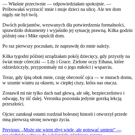
— Właśnie przeciwnie — odpowiedziałam spokojnie. —
Próbowałaś wyrzucić mnie i moje dzieci na ulicę. Ale ten dom
nigdy nie był twój.
Dwóch policjantów, wezwanych dla potwierdzenia formalności,
sprawdziło dokumenty i wyjaśniło jej sytuację prawną. Kilka godzin
później ona i Mike opuścili dom.
Po raz pierwszy poczułam, że naprawdę do mnie należy.
Kilka tygodni później urządzałam pokój dziecięcy, gdy przyszły na
świat moje córeczki — Lily i Grace. Zielone oczy Ethana, które
odziedziczyły, przypominały mi o jego miłości i wsparciu.
Teraz, gdy śpią obok mnie, czuję obecność ojca — w murach domu,
w szumie wiatru za oknem, w ciepłej ciszy, która nas otacza.
Zostawił mi nie tylko dach nad głową, ale siłę, bezpieczeństwo i
odwagę, by iść dalej. Veronika pozostała jedynie gorzką lekcją
przeszłości.
Ojciec zamknął ostatni rozdział bolesnej historii i otworzył przede
mną pierwszą stronę nowego życia.
Nawigacja
Previous:
„Może nie wiem zbyt wiele, ale gotować umiem” —