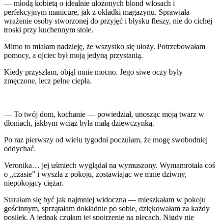
— młodą kobietą o idealnie ułożonych blond włosach i
perfekcyjnym manicure, jak z okładki magazynu. Sprawiała
wrażenie osoby stworzonej do przyjęć i błysku fleszy, nie do cichej
troski przy kuchennym stole.
Mimo to miałam nadzieję, że wszystko się ułoży. Potrzebowałam
pomocy, a ojciec był moją jedyną przystanią.
Kiedy przyszłam, objął mnie mocno. Jego siwe oczy były
zmęczone, lecz pełne ciepła.
— To twój dom, kochanie — powiedział, unosząc moją twarz w
dłoniach, jakbym wciąż była małą dziewczynką.
Po raz pierwszy od wielu tygodni poczułam, że mogę swobodniej
oddychać.
Veronika… jej uśmiech wyglądał na wymuszony. Wymamrotała coś
o „czasie” i wyszła z pokoju, zostawiając we mnie dziwny,
niepokojący ciężar.
Starałam się być jak najmniej widoczna — mieszkałam w pokoju
gościnnym, sprzątałam dokładnie po sobie, dziękowałam za każdy
posiłek. A jednak czułam jej spojrzenie na plecach. Nigdy nie