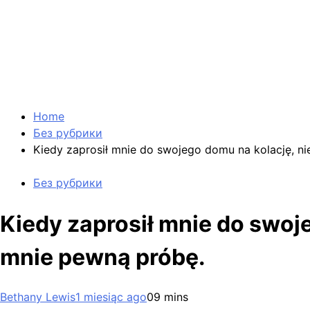
Home
Без рубрики
Kiedy zaprosił mnie do swojego domu na kolację, ni
Без рубрики
Kiedy zaprosił mnie do swoj
mnie pewną próbę.
Bethany Lewis
1 miesiąc ago
0
9 mins