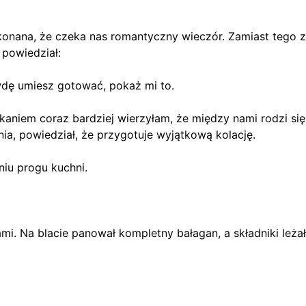
konana, że czeka nas romantyczny wieczór. Zamiast tego z
 powiedział:
wdę umiesz gotować, pokaż mi to.
aniem coraz bardziej wierzyłam, że między nami rodzi si
ia, powiedział, że przygotuje wyjątkową kolację.
iu progu kuchni.
ami. Na blacie panował kompletny bałagan, a składniki leż