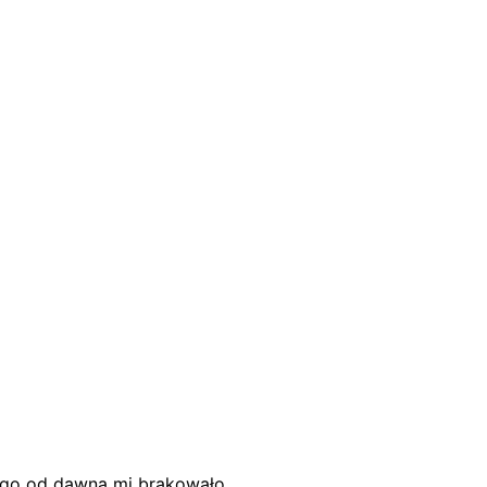
ego od dawna mi brakowało.