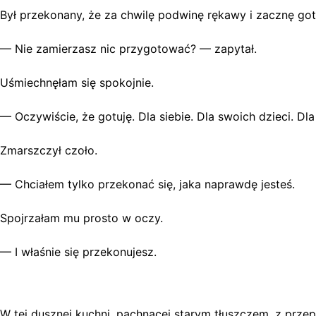
Był przekonany, że za chwilę podwinę rękawy i zacznę go
— Nie zamierzasz nic przygotować? — zapytał.
Uśmiechnęłam się spokojnie.
— Oczywiście, że gotuję. Dla siebie. Dla swoich dzieci. Dla
Zmarszczył czoło.
— Chciałem tylko przekonać się, jaka naprawdę jesteś.
Spojrzałam mu prosto w oczy.
— I właśnie się przekonujesz.
W tej dusznej kuchni, pachnącej starym tłuszczem, z prz