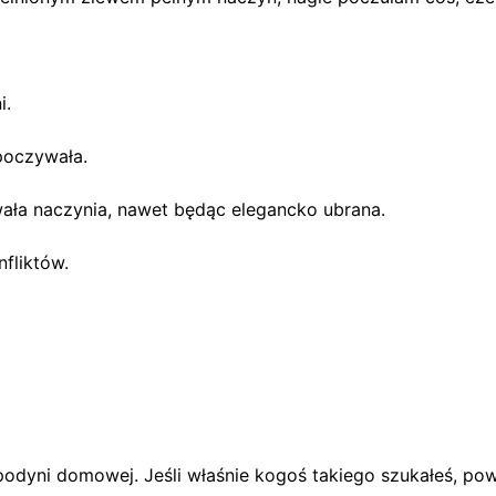
i.
poczywała.
ała naczynia, nawet będąc elegancko ubrana.
nfliktów.
odyni domowej. Jeśli właśnie kogoś takiego szukałeś, powi