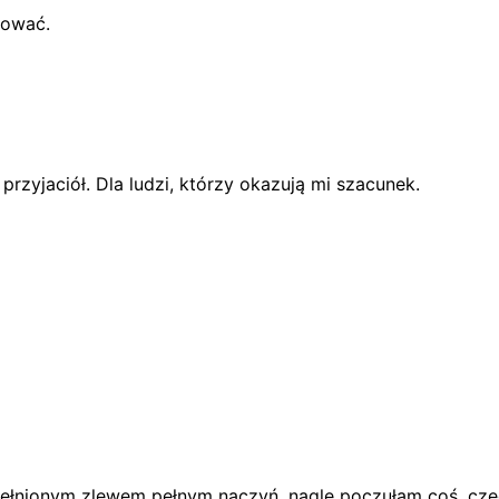
tować.
 przyjaciół. Dla ludzi, którzy okazują mi szacunek.
epełnionym zlewem pełnym naczyń, nagle poczułam coś, cz