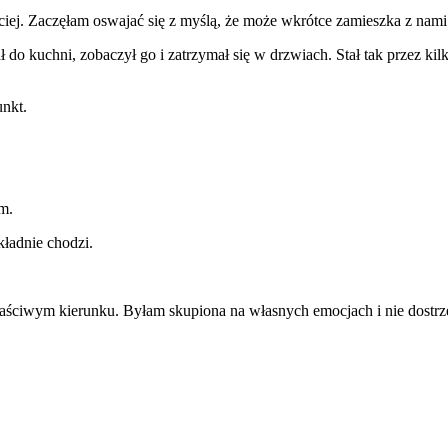
ciej. Zaczęłam oswajać się z myślą, że może wkrótce zamieszka z nami 
o kuchni, zobaczył go i zatrzymał się w drzwiach. Stał tak przez kil
unkt.
m.
kładnie chodzi.
łaściwym kierunku. Byłam skupiona na własnych emocjach i nie dostrz