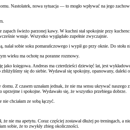
domu. Nastolatek, nowa sytuacja — to mogło wpływać na jego zachowa
m.
 zapach świeżo parzonej kawy. W kuchni stał spokojnie przy kuchence, 
wcześnie wstaje. Wszystko wyglądało zupełnie zwyczajnie.
ą, nalał sobie soku pomarańczowego i wypił go przy oknie. Do stołu ni
w tym wieku ma ochotę na poranne rozmowy.
cuję jako księgowa. Andreas ma czterdzieści dziewięć lat, jest wykład
bliżyliśmy się do siebie. Wydawał się spokojny, opanowany, daleki 
 domu. Z czasem uznałam jednak, że nie ma sensu ukrywać naszego zwią
o uprzejme i spokojne. Wydawało się, że wszystko przebiega dobrze.
e nie chciałam ze sobą łączyć.
ił, że nie ma apetytu. Coraz częściej zostawał dłużej po treningach, 
am sobie, że to zwykły zbieg okoliczności.