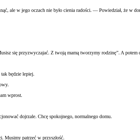
ąć, ale w jego oczach nie było cienia radości. — Powiedział, że w do
Musisz się przyzwyczajać. Z twoją mamą tworzymy rodzinę”. A potem
ak będzie lepiej.
mowy.
łam wprost.
kcjonować dojrzale. Chcę spokojnego, normalnego domu.
zi. Musimy patrzeć w przyszłość.