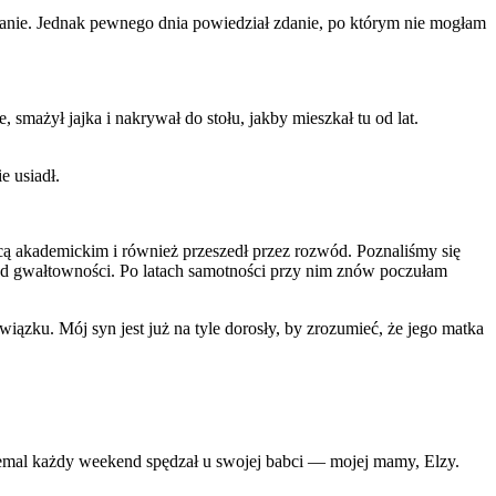
nie. Jednak pewnego dnia powiedział zdanie, po którym nie mogłam
smażył jajka i nakrywał do stołu, jakby mieszkał tu od lat.
e usiadł.
owcą akademickim i również przeszedł przez rozwód. Poznaliśmy się
od gwałtowności. Po latach samotności przy nim znów poczułam
zku. Mój syn jest już na tyle dorosły, by zrozumieć, że jego matka
a niemal każdy weekend spędzał u swojej babci — mojej mamy, Elzy.