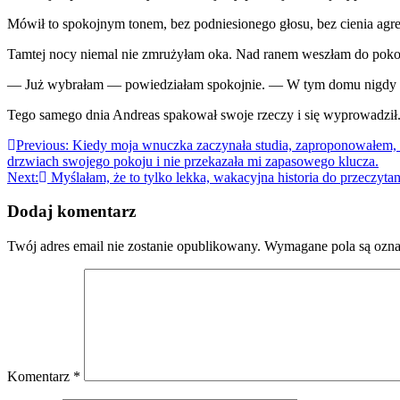
Mówił to spokojnym tonem, bez podniesionego głosu, bez cienia agresj
Tamtej nocy niemal nie zmrużyłam oka. Nad ranem weszłam do pokoj
— Już wybrałam — powiedziałam spokojnie. — W tym domu nigdy n
Tego samego dnia Andreas spakował swoje rzeczy i się wyprowadził
Nawigacja
Previous:
Kiedy moja wnuczka zaczynała studia, zaproponowałem, 
drzwiach swojego pokoju i nie przekazała mi zapasowego klucza.
wpisu
Next:
Myślałam, że to tylko lekka, wakacyjna historia do przeczytan
Dodaj komentarz
Twój adres email nie zostanie opublikowany.
Wymagane pola są ozn
Komentarz
*