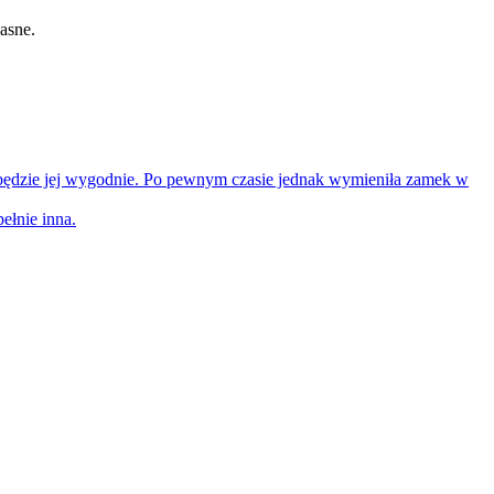
jasne.
 będzie jej wygodnie. Po pewnym czasie jednak wymieniła zamek w
ełnie inna.