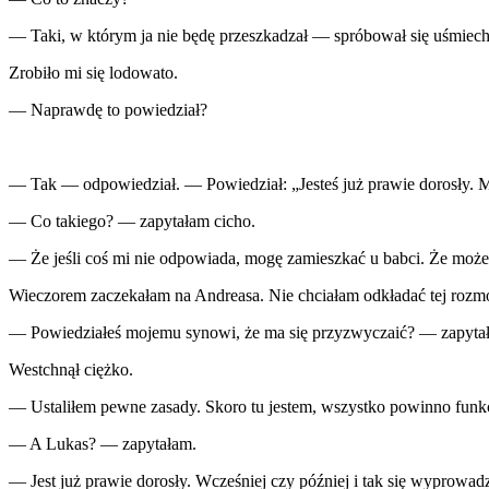
— Taki, w którym ja nie będę przeszkadzał — spróbował się uśmiechn
Zrobiło mi się lodowato.
— Naprawdę to powiedział?
— Tak — odpowiedział. — Powiedział: „Jesteś już prawie dorosły. 
— Co takiego? — zapytałam cicho.
— Że jeśli coś mi nie odpowiada, mogę zamieszkać u babci. Że może t
Wieczorem zaczekałam na Andreasa. Nie chciałam odkładać tej roz
— Powiedziałeś mojemu synowi, że ma się przyzwyczaić? — zapyta
Westchnął ciężko.
— Ustaliłem pewne zasady. Skoro tu jestem, wszystko powinno fun
— A Lukas? — zapytałam.
— Jest już prawie dorosły. Wcześniej czy później i tak się wyprowad