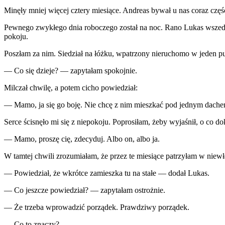
Minęły mniej więcej cztery miesiące. Andreas bywał u nas coraz częś
Pewnego zwykłego dnia roboczego został na noc. Rano Lukas wszedł d
pokoju.
Poszłam za nim. Siedział na łóżku, wpatrzony nieruchomo w jeden p
— Co się dzieje? — zapytałam spokojnie.
Milczał chwilę, a potem cicho powiedział:
— Mamo, ja się go boję. Nie chcę z nim mieszkać pod jednym dache
Serce ścisnęło mi się z niepokoju. Poprosiłam, żeby wyjaśnił, o co do
— Mamo, proszę cię, zdecyduj. Albo on, albo ja.
W tamtej chwili zrozumiałam, że przez te miesiące patrzyłam w niew
— Powiedział, że wkrótce zamieszka tu na stałe — dodał Lukas.
— Co jeszcze powiedział? — zapytałam ostrożnie.
— Że trzeba wprowadzić porządek. Prawdziwy porządek.
— Co to znaczy?