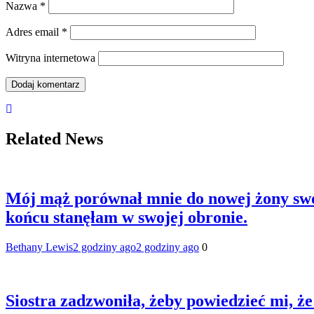
Nazwa
*
Adres email
*
Witryna internetowa
Related News
Mój mąż porównał mnie do nowej żony swoj
końcu stanęłam w swojej obronie.
Bethany Lewis
2 godziny ago
2 godziny ago
0
Siostra zadzwoniła, żeby powiedzieć mi, że