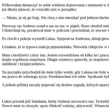
Próbowałam tłumaczyć to sobie wiekiem dojrzewania i zmianami w 
już dłużej udawać, że wszystko jest w porządku:
— Mamo, ja się go boję. Nie chcę z nim mieszkać pod jednym dache
Pierwszy raz Andreas został u nas na noc w piątek. Rano obudził mnie
Uśmiechnął się, pocałował mnie w policzek i powiedział, że zawsze 
Po chwili z pokoju wyszedł Lukas. Spojrzał na Andreasa, skinął głow
Uznałam, że to typowa reakcja piętnastolatka. Niewielu chłopców 
Mam czterdzieści cztery lata. Jestem rozwiedziona od kilku lat i pra
dzięki wspólnym znajomym. Długie rozmowy sprawiły, że stopniowo z
stabilność i bezpieczeństwo.
Na początku przychodził do mnie tylko wtedy, gdy Lukasa nie było w
ma prawo do własnego życia. Przedstawiłam ich sobie. Spotkanie był
A jednak później zaczęły pojawiać się drobne sygnały, których uparci
Lukas przestał jeść śniadania, kiedy Andreas nocował u nas. Twierdz
Nawet mnie to cieszyło: sport, bliskość rodziny, aktywność. Wmawiał