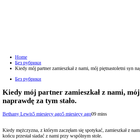
Home
Без рубрики
Kiedy mój partner zamieszkał z nami, mój piętnastoletni syn n
Без рубрики
Kiedy mój partner zamieszkał z nami, mój 
naprawdę za tym stało.
Bethany Lewis
5 miesięcy ago
5 miesięcy ago
0
9 mins
Kiedy mężczyzna, z którym zaczęłam się spotykać, zamieszkał z nami,
końcu przestał siadać z nami przy wspólnym stole.