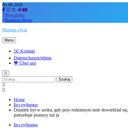
Skip
06.08.2026
to
content
Newsletter
Random News
Historie życia
Menu
✉️ Kontakt
Datenschutzrichtlinie
🧡 Über uns
Szukaj:
Home
Без рубрики
Dziadek był w szoku, gdy przy rodzinnym stole dowiedział się,
potrzebuje pomocy niż ja
Без рубрики