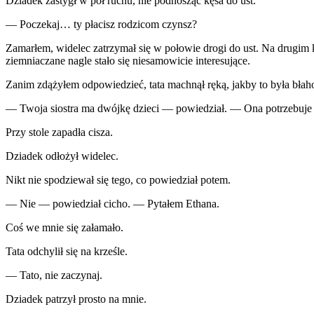
Dziadek zastygł w pół ruchu, nie podnosząc kęsa do ust.
— Poczekaj… ty płacisz rodzicom czynsz?
Zamarłem, widelec zatrzymał się w połowie drogi do ust. Na drugim k
ziemniaczane nagle stało się niesamowicie interesujące.
Zanim zdążyłem odpowiedzieć, tata machnął ręką, jakby to była błah
— Twoja siostra ma dwójkę dzieci — powiedział. — Ona potrzebuje
Przy stole zapadła cisza.
Dziadek odłożył widelec.
Nikt nie spodziewał się tego, co powiedział potem.
— Nie — powiedział cicho. — Pytałem Ethana.
Coś we mnie się załamało.
Tata odchylił się na krześle.
— Tato, nie zaczynaj.
Dziadek patrzył prosto na mnie.