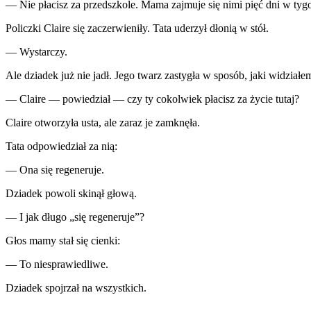
— Nie płacisz za przedszkole. Mama zajmuje się nimi pięć dni w tyg
Policzki Claire się zaczerwieniły. Tata uderzył dłonią w stół.
— Wystarczy.
Ale dziadek już nie jadł. Jego twarz zastygła w sposób, jaki widział
— Claire — powiedział — czy ty cokolwiek płacisz za życie tutaj?
Claire otworzyła usta, ale zaraz je zamknęła.
Tata odpowiedział za nią:
— Ona się regeneruje.
Dziadek powoli skinął głową.
— I jak długo „się regeneruje”?
Głos mamy stał się cienki:
— To niesprawiedliwe.
Dziadek spojrzał na wszystkich.