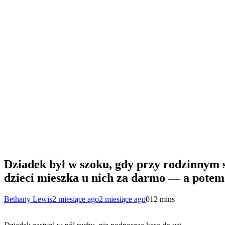
Dziadek był w szoku, gdy przy rodzinnym st
dzieci mieszka u nich za darmo — a potem 
Bethany Lewis
2 miesiące ago
2 miesiące ago
0
12 mins