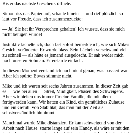
Bis er das nächste Geschenk öffnete.
Simon riss das Papier auf, schaute hinein — und rief plötzlich so
laut vor Freude, dass ich zusammenzuckte:
— Ja! Sie hat ihr Versprechen gehalten! Ich wusste, dass sie mich
nicht belügen würde!
Instinktiv lächelte ich, doch fast sofort bemerkte ich, wie sich Mikes
Gesicht veränderte. Er wurde blass. Sein Lächeln verschwand viel
zu schnell — als hätte es jemand ausgelöscht. Er sah weder mich
noch unseren Sohn an. Er erstarrte einfach.
In diesem Moment verstand ich noch nicht genau, was passiert war.
Aber ich spürte: Etwas stimmte nicht.
Mike und ich waren seit sechs Jahren zusammen. In dieser Zeit gab
es — wie bei allen — Streit, Müdigkeit, Phasen des Schweigens.
Aber wir hielten uns immer für eine Familie, die mit allem
fertigwerden kann. Wir hatten ein Kind, ein gemütliches Zuhause
und ein Gefühl von Stabilität, das man mit der Zeit als
selbstverständlich hinnimmt.
Manchmal wurde Mike distanziert. Er kam schweigend von der
Arbeit nach Hause, starrte lange auf sein Handy, als wäre er mit den