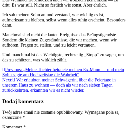
dritt. Es war still. Nicht so festlich wie sonst. Aber ehrlich.
Ich sah meinen Sohn an und verstand, wie wichtig es ist,
aufmerksam zu bleiben, selbst wenn alles ruhig erscheint. Besonders
dann.
Manchmal sind nicht die lauten Ereignisse das Beängstigendste.
Sondern die kleinen Zugeständnisse, die wir machen, wenn wir
aufhören, Fragen zu stellen, und zu leicht vertrauen.
Und manchmal ist das Wichtigste, rechtzeitig „Stopp“ zu sagen, um
das zu schützen, was wirklich zählt.
Nawigacja
Previous:
„Meine Tochter heiratete meinen Ex-Mann — und mein
Sohn sagte am Hochzeitstag die Wahrheit“
wpisu
Next:
Wir erlaubten meiner Schwägerin, über die Feiertage in
unserem Haus zu wohnen — doch als wir nach sieben Tagen
zurückkehrten, erkannten wir es nicht wieder.
Dodaj komentarz
Twój adres email nie zostanie opublikowany.
Wymagane pola są
oznaczone
*
Komentarz
*