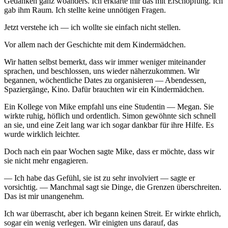
Gedanken ganz woanders. Ich erklärte mir das mit Erschöpfung. Ich
gab ihm Raum. Ich stellte keine unnötigen Fragen.
Jetzt verstehe ich — ich wollte sie einfach nicht stellen.
Vor allem nach der Geschichte mit dem Kindermädchen.
Wir hatten selbst bemerkt, dass wir immer weniger miteinander
sprachen, und beschlossen, uns wieder näherzukommen. Wir
begannen, wöchentliche Dates zu organisieren — Abendessen,
Spaziergänge, Kino. Dafür brauchten wir ein Kindermädchen.
Ein Kollege von Mike empfahl uns eine Studentin — Megan. Sie
wirkte ruhig, höflich und ordentlich. Simon gewöhnte sich schnell
an sie, und eine Zeit lang war ich sogar dankbar für ihre Hilfe. Es
wurde wirklich leichter.
Doch nach ein paar Wochen sagte Mike, dass er möchte, dass wir
sie nicht mehr engagieren.
— Ich habe das Gefühl, sie ist zu sehr involviert — sagte er
vorsichtig. — Manchmal sagt sie Dinge, die Grenzen überschreiten.
Das ist mir unangenehm.
Ich war überrascht, aber ich begann keinen Streit. Er wirkte ehrlich,
sogar ein wenig verlegen. Wir einigten uns darauf, das