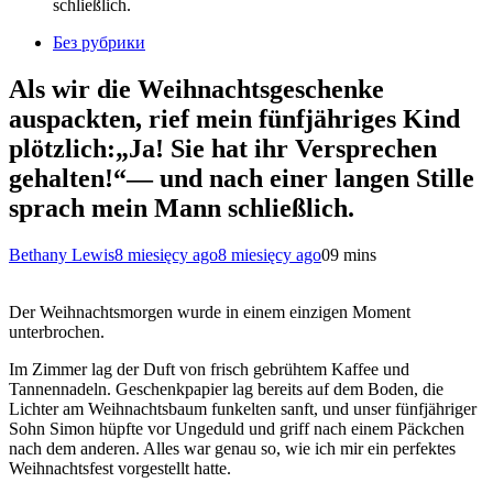
schließlich.
Без рубрики
Als wir die Weihnachtsgeschenke
auspackten, rief mein fünfjähriges Kind
plötzlich:„Ja! Sie hat ihr Versprechen
gehalten!“— und nach einer langen Stille
sprach mein Mann schließlich.
Bethany Lewis
8 miesięcy ago
8 miesięcy ago
0
9 mins
Der Weihnachtsmorgen wurde in einem einzigen Moment
unterbrochen.
Im Zimmer lag der Duft von frisch gebrühtem Kaffee und
Tannennadeln. Geschenkpapier lag bereits auf dem Boden, die
Lichter am Weihnachtsbaum funkelten sanft, und unser fünfjähriger
Sohn Simon hüpfte vor Ungeduld und griff nach einem Päckchen
nach dem anderen. Alles war genau so, wie ich mir ein perfektes
Weihnachtsfest vorgestellt hatte.