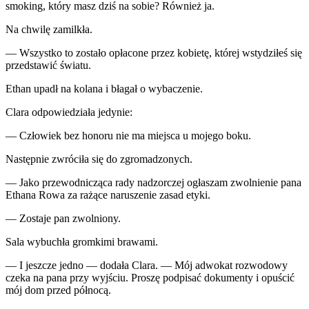
smoking, który masz dziś na sobie? Również ja.
Na chwilę zamilkła.
— Wszystko to zostało opłacone przez kobietę, której wstydziłeś się
przedstawić światu.
Ethan upadł na kolana i błagał o wybaczenie.
Clara odpowiedziała jedynie:
— Człowiek bez honoru nie ma miejsca u mojego boku.
Następnie zwróciła się do zgromadzonych.
— Jako przewodnicząca rady nadzorczej ogłaszam zwolnienie pana
Ethana Rowa za rażące naruszenie zasad etyki.
— Zostaje pan zwolniony.
Sala wybuchła gromkimi brawami.
— I jeszcze jedno — dodała Clara. — Mój adwokat rozwodowy
czeka na pana przy wyjściu. Proszę podpisać dokumenty i opuścić
mój dom przed północą.