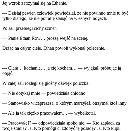
Jej wzrok zatrzymał się na Ethanie.
— Dzisiaj pewien człowiek powiedział, że nie powinno mnie tu być
tylko dlatego, że nie potrafię stanąć na własnych nogach.
Po sali przebiegł cichy szmer.
— Panie Ethan Row… proszę wejść na scenę.
Drżąc na całym ciele, Ethan powoli wykonał polecenie.
— Clara… kochanie… ja cię kocham… — wyjąkał, próbując ją
objąć.
W całej sali rozległ się głośny dźwięk policzka.
— Nie dotykaj mnie — powiedziała chłodno.
— Stanowisko wiceprezesa, o którym marzyłeś, otrzymał ktoś inny.
— Ale ja tak ciężko pracowałem… — wybełkotał.
— Pracowałeś? — odpowiedziała spokojnie. — Kto zapłacił za
twoje studia? Ja. Kto pomógł ci zdobyć tę posadę? Ja. Kto kupił