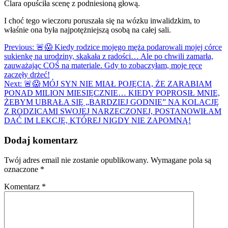
Clara opuściła scenę z podniesioną głową.
I choć tego wieczoru poruszała się na wózku inwalidzkim, to
właśnie ona była najpotężniejszą osobą na całej sali.
Nawigacja
Previous:
🚨😱 Kiedy rodzice mojego męża podarowali mojej córce
sukienkę na urodziny, skakała z radości… Ale po chwili zamarła,
wpisu
zauważając COŚ na materiale. Gdy to zobaczyłam, moje ręce
zaczęły drżeć!
Next:
🚨😱 MÓJ SYN NIE MIAŁ POJĘCIA, ŻE ZARABIAM
PONAD MILION MIESIĘCZNIE… KIEDY POPROSIŁ MNIE,
ŻEBYM UBRAŁA SIĘ „BARDZIEJ GODNIE” NA KOLACJĘ
Z RODZICAMI SWOJEJ NARZECZONEJ, POSTANOWIŁAM
DAĆ IM LEKCJĘ, KTÓREJ NIGDY NIE ZAPOMNĄ!
Dodaj komentarz
Twój adres email nie zostanie opublikowany.
Wymagane pola są
oznaczone
*
Komentarz
*