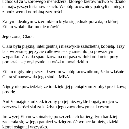
uchodził za wzorowego menedżera, którego kierownictwo widziało
na najwyższych stanowiskach. Współpracownicy patrzyli na niego
z podziwem i odrobiną zazdrości.
Za tym idealnym wizerunkiem kryła się jednak prawda, o której
Ethan wolał nikomu nie mówić.
Jego żona, Clara.
Clara była piękną, inteligentną i niezwykle szlachetną kobietą. Trzy
lata wcześniej jej życie całkowicie się zmieniło po poważnym
wypadku. Została sparaliżowana od pasa w dół i od tamtej pory
poruszała się wyłącznie na wózku inwalidzkim.
Ethan nigdy nie przyznał swoim współpracownikom, że to właśnie
Clara sfinansowała jego studia MBA.
Nigdy nie powiedział, że to dzięki jej pieniądzom zdobył prestiżową
posadę.
Ani że majątek odziedziczony po jej niezwykle bogatym ojcu w
rzeczywistości stał za każdym jego zawodowym sukcesem.
Im wyżej Ethan wspinał się po szczeblach kariery, tym bardziej
zacierała się w jego pamięci wdzięczność wobec kobiety, dzięki
której osiągnął wszystko.