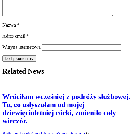
Nazwa
*
Adres email
*
Witryna internetowa
Related News
Wróciłam wcześniej z podróży służbowej.
To, co usłyszałam od mojej
dziewięcioletniej córki, zmieniło cały
wieczór.
Bethany Lewis
4 godziny ago
3 godziny ago
0