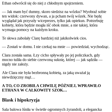
Ethan odwrócił się do niej z chłodnym spojrzeniem.
— Jak mam być dumny, skoro siedzisz na wózku? Wyobraź sobie
ten widok: czerwony dywan, a ja pcham twój wózek. Nie będę
wyglądał jak przyszły wiceprezes, tylko jak opiekun. Potrzebuję
kobiety, która będzie mogła iść obok mnie, a nie takiej, która
wymaga pomocy na każdym kroku.
Te słowa zabolały Clarę bardziej niż jakikolwiek cios.
— Zostań w domu. I nie czekaj na mnie — powiedział, wychodząc.
Clara została sama. Łzy cicho spływały po jej policzkach, gdy
mocno tuliła do siebie czerwoną suknię, której — jak sądziła —
nigdy nie założy.
Ale Clara nie była bezbronną kobietą, za jaką uważał ją
niewdzięczny mąż…
A TO, CO ZROBIŁA CHWILĘ PÓŹNIEJ, WPRAWIŁO
ETHANA W CAŁKOWITY SZOK…
Blask i hipokryzja
Sala balowa lśniła w świetle ogromnych żyrandoli, a elegancka