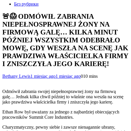
Без рубрики
🚨😱 ODMÓWIŁ ZABRANIA
NIEPEŁNOSPRAWNEJ ŻONY NA
FIRMOWĄ GALĘ… KILKA MINUT
PÓŹNIEJ WSZYSTKIM ODEBRAŁO
MOWĘ, GDY WESZŁA NA SCENĘ JAK
PRAWDZIWA WŁAŚCICIELKA FIRMY
I ZNISZCZYŁA JEGO KARIERĘ!
Bethany Lewis
1 miesiąc ago
1 miesiąc ago
0
10 mins
Odmówił zabrania swojej niepełnosprawnej żony na firmową
galę… Jednak kilka chwil później to właśnie ona weszła na scenę
jako prawdziwa właścicielka firmy i zniszczyła jego karierę.
Ethan Row był uważany za jednego z najbardziej obiecujących
pracowników Summit Core Industries.
Charyzmatyczny, pewny siebie i zawsze nienagannie ubrany,