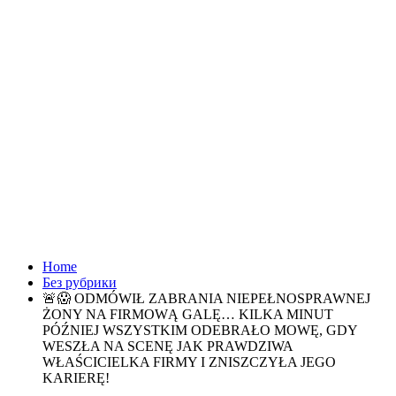
Home
Без рубрики
🚨😱 ODMÓWIŁ ZABRANIA NIEPEŁNOSPRAWNEJ
ŻONY NA FIRMOWĄ GALĘ… KILKA MINUT
PÓŹNIEJ WSZYSTKIM ODEBRAŁO MOWĘ, GDY
WESZŁA NA SCENĘ JAK PRAWDZIWA
WŁAŚCICIELKA FIRMY I ZNISZCZYŁA JEGO
KARIERĘ!