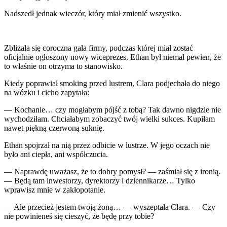
Nadszedł jednak wieczór, który miał zmienić wszystko.
Zbliżała się coroczna gala firmy, podczas której miał zostać
oficjalnie ogłoszony nowy wiceprezes. Ethan był niemal pewien, że
to właśnie on otrzyma to stanowisko.
Kiedy poprawiał smoking przed lustrem, Clara podjechała do niego
na wózku i cicho zapytała:
— Kochanie… czy mogłabym pójść z tobą? Tak dawno nigdzie nie
wychodziłam. Chciałabym zobaczyć twój wielki sukces. Kupiłam
nawet piękną czerwoną suknię.
Ethan spojrzał na nią przez odbicie w lustrze. W jego oczach nie
było ani ciepła, ani współczucia.
— Naprawdę uważasz, że to dobry pomysł? — zaśmiał się z ironią.
— Będą tam inwestorzy, dyrektorzy i dziennikarze… Tylko
wprawisz mnie w zakłopotanie.
— Ale przecież jestem twoją żoną… — wyszeptała Clara. — Czy
nie powinieneś się cieszyć, że będę przy tobie?