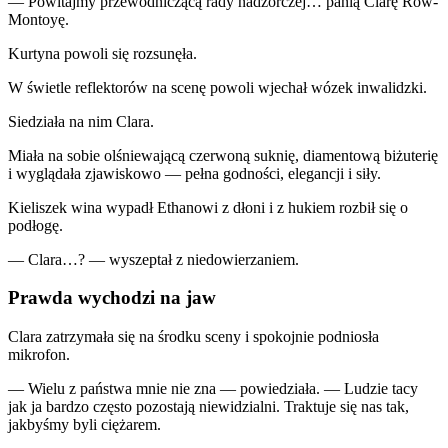
— Powitajmy przewodniczącą rady nadzorczej… panią Clarę Row-
Montoyę.
Kurtyna powoli się rozsunęła.
W świetle reflektorów na scenę powoli wjechał wózek inwalidzki.
Siedziała na nim Clara.
Miała na sobie olśniewającą czerwoną suknię, diamentową biżuterię
i wyglądała zjawiskowo — pełna godności, elegancji i siły.
Kieliszek wina wypadł Ethanowi z dłoni i z hukiem rozbił się o
podłogę.
— Clara…? — wyszeptał z niedowierzaniem.
Prawda wychodzi na jaw
Clara zatrzymała się na środku sceny i spokojnie podniosła
mikrofon.
— Wielu z państwa mnie nie zna — powiedziała. — Ludzie tacy
jak ja bardzo często pozostają niewidzialni. Traktuje się nas tak,
jakbyśmy byli ciężarem.