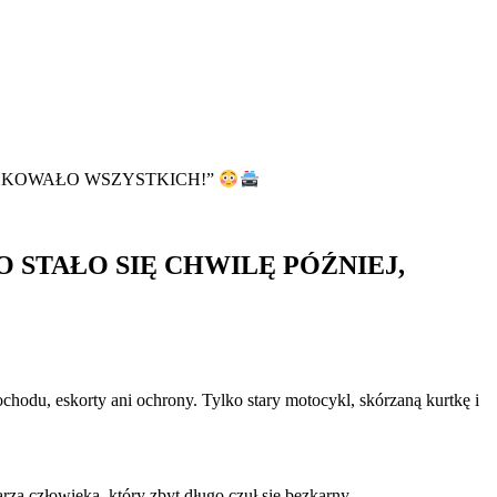
SZOKOWAŁO WSZYSTKICH!”
 STAŁO SIĘ CHWILĘ PÓŹNIEJ,
hodu, eskorty ani ochrony. Tylko stary motocykl, skórzaną kurtkę i
zą człowieka, który zbyt długo czuł się bezkarny.