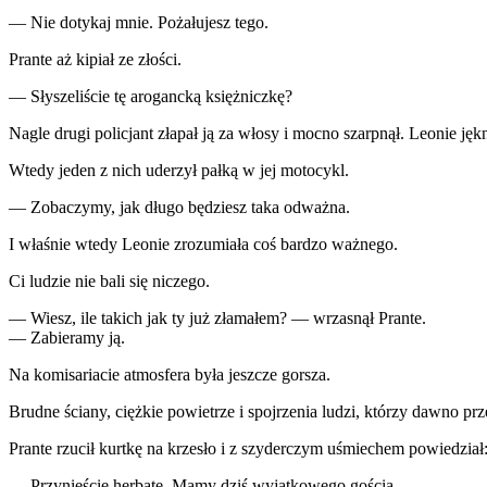
— Nie dotykaj mnie. Pożałujesz tego.
Prante aż kipiał ze złości.
— Słyszeliście tę arogancką księżniczkę?
Nagle drugi policjant złapał ją za włosy i mocno szarpnął. Leonie jęk
Wtedy jeden z nich uderzył pałką w jej motocykl.
— Zobaczymy, jak długo będziesz taka odważna.
I właśnie wtedy Leonie zrozumiała coś bardzo ważnego.
Ci ludzie nie bali się niczego.
— Wiesz, ile takich jak ty już złamałem? — wrzasnął Prante.
— Zabieramy ją.
Na komisariacie atmosfera była jeszcze gorsza.
Brudne ściany, ciężkie powietrze i spojrzenia ludzi, którzy dawno pr
Prante rzucił kurtkę na krzesło i z szyderczym uśmiechem powiedział
— Przynieście herbatę. Mamy dziś wyjątkowego gościa.