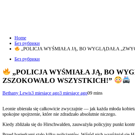
Home
Без рубрики
„POLICJA WYŚMIAŁA JĄ, BO WYGLĄDAŁA „ZWYC
Без рубрики
„POLICJA WYŚMIAŁA JĄ, BO WYG
ZSZOKOWAŁO WSZYSTKICH!”
Bethany Lewis
3 miesiące ago
3 miesiące ago
0
9 mins
Leonie ubierała się całkowicie zwyczajnie — jak każda młoda kobieta
spokojne spojrzenie, które nie zdradzało absolutnie niczego.
Kiedy zbliżała się do Hirschwalden, zauważyła policyjny punkt kontr
Przed barierkami stało kilku policjantów. Wśród nich wyróżniał się