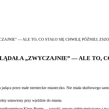
ZAJNIE” — ALE TO, CO STAŁO SIĘ CHWILĘ PÓŹNIEJ, Z
LĄDAŁA „ZWYCZAJNIE” — ALE TO, CO
 jadąca przez małe niemieckie miasteczko. Nie miała służbowego samoc
olny ustawiony przy wjeździe do miasta.
 Hauptkommissar Klaus Prante — wysoki, pewny siebie mężczyzna z twar