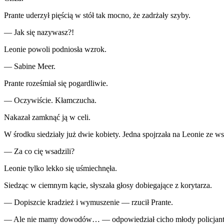
Prante uderzył pięścią w stół tak mocno, że zadrżały szyby.
— Jak się nazywasz?!
Leonie powoli podniosła wzrok.
— Sabine Meer.
Prante roześmiał się pogardliwie.
— Oczywiście. Kłamczucha.
Nakazał zamknąć ją w celi.
W środku siedziały już dwie kobiety. Jedna spojrzała na Leonie ze w
— Za co cię wsadzili?
Leonie tylko lekko się uśmiechnęła.
Siedząc w ciemnym kącie, słyszała głosy dobiegające z korytarza.
— Dopiszcie kradzież i wymuszenie — rzucił Prante.
— Ale nie mamy dowodów… — odpowiedział cicho młody policjant