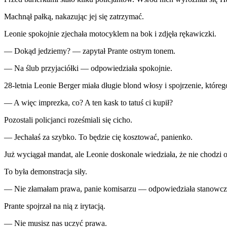
Machnął pałką, nakazując jej się zatrzymać.
Leonie spokojnie zjechała motocyklem na bok i zdjęła rękawiczki.
— Dokąd jedziemy? — zapytał Prante ostrym tonem.
— Na ślub przyjaciółki — odpowiedziała spokojnie.
28-letnia Leonie Berger miała długie blond włosy i spojrzenie, które
— A więc imprezka, co? A ten kask to tatuś ci kupił?
Pozostali policjanci roześmiali się cicho.
— Jechałaś za szybko. To będzie cię kosztować, panienko.
Już wyciągał mandat, ale Leonie doskonale wiedziała, że nie chodzi o
To była demonstracja siły.
— Nie złamałam prawa, panie komisarzu — odpowiedziała stanowcz
Prante spojrzał na nią z irytacją.
— Nie musisz nas uczyć prawa.