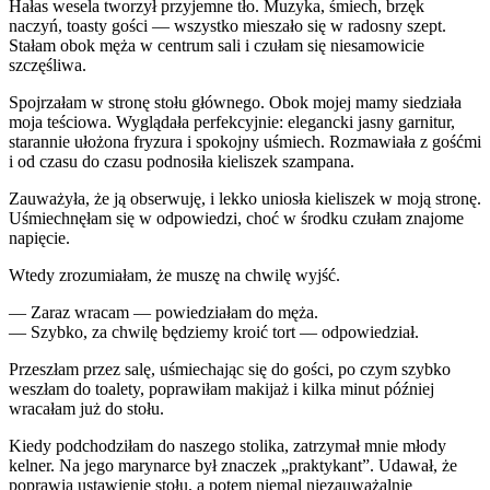
Hałas wesela tworzył przyjemne tło. Muzyka, śmiech, brzęk
naczyń, toasty gości — wszystko mieszało się w radosny szept.
Stałam obok męża w centrum sali i czułam się niesamowicie
szczęśliwa.
Spojrzałam w stronę stołu głównego. Obok mojej mamy siedziała
moja teściowa. Wyglądała perfekcyjnie: elegancki jasny garnitur,
starannie ułożona fryzura i spokojny uśmiech. Rozmawiała z gośćmi
i od czasu do czasu podnosiła kieliszek szampana.
Zauważyła, że ją obserwuję, i lekko uniosła kieliszek w moją stronę.
Uśmiechnęłam się w odpowiedzi, choć w środku czułam znajome
napięcie.
Wtedy zrozumiałam, że muszę na chwilę wyjść.
— Zaraz wracam — powiedziałam do męża.
— Szybko, za chwilę będziemy kroić tort — odpowiedział.
Przeszłam przez salę, uśmiechając się do gości, po czym szybko
weszłam do toalety, poprawiłam makijaż i kilka minut później
wracałam już do stołu.
Kiedy podchodziłam do naszego stolika, zatrzymał mnie młody
kelner. Na jego marynarce był znaczek „praktykant”. Udawał, że
poprawia ustawienie stołu, a potem niemal niezauważalnie