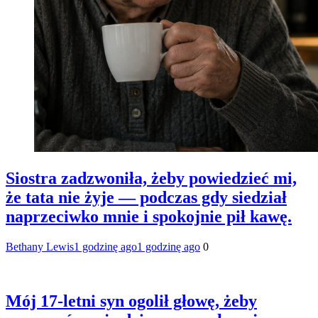
Siostra zadzwoniła, żeby powiedzieć mi,
że tata nie żyje — podczas gdy siedział
naprzeciwko mnie i spokojnie pił kawę.
Bethany Lewis
1 godzinę ago
1 godzinę ago
0
Mój 17-letni syn ogolił głowę, żeby