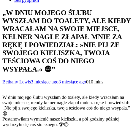
Без рубрики
„W DNIU MOJEGO ŚLUBU
WYSZŁAM DO TOALETY, ALE KIEDY
WRACAŁAM NA SWOJE MIEJSCE,
KELNER NAGLE ZŁAPAŁ MNIE ZA
RĘKĘ I POWIEDZIAŁ: »NIE PIJ ZE
SWOJEGO KIELISZKA, TWOJA
TEŚCIOWA COŚ DO NIEGO
WSYPAŁA.« 😨”
Bethany Lewis
3 miesiące ago
3 miesiące ago
0
10 mins
W dniu mojego ślubu wyszłam do toalety, ale kiedy wracałam na
swoje miejsce, młody kelner nagle złapał mnie za rękę i powiedział:
„Nie pij z swojego kieliszka, twoja teściowa coś do niego wsypała.”
😨
Postanowiłam wymienić nasze kieliszki, a pół godziny później
wydarzyło się coś strasznego. 🫣😢