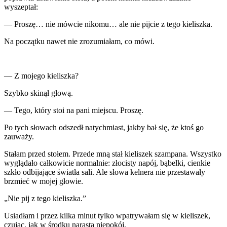
wyszeptał:
— Proszę… nie mówcie nikomu… ale nie pijcie z tego kieliszka.
Na początku nawet nie zrozumiałam, co mówi.
— Z mojego kieliszka?
Szybko skinął głową.
— Tego, który stoi na pani miejscu. Proszę.
Po tych słowach odszedł natychmiast, jakby bał się, że ktoś go
zauważy.
Stałam przed stołem. Przede mną stał kieliszek szampana. Wszystko
wyglądało całkowicie normalnie: złocisty napój, bąbelki, cienkie
szkło odbijające światła sali. Ale słowa kelnera nie przestawały
brzmieć w mojej głowie.
„Nie pij z tego kieliszka.”
Usiadłam i przez kilka minut tylko wpatrywałam się w kieliszek,
czując, jak w środku narasta niepokój.