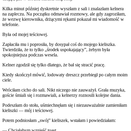
Kilka minut później dyskretnie wyszłam z sali i znalazłam kelnera
na zapleczu. Na początku odmawiał rozmowy, ale gdy zagroziłam,
że wezwę kierownika, drżącymi rękami pokazał mi wiadomość w
telefonie.
Była od mojej teściowej.
Zapłaciła mu i poprosiła, by dosypał coś do mojego kieliszka.
Twierdziła, że to tylko „środek uspokajający”, żebym była
spokojniejsza podczas wesela.
Kelner zgodził się tylko dlatego, że bał się stracić pracę.
Kiedy skończył mówić, lodowaty dreszcz przebiegł po całym moim
ciele.
Wróciłam cicho do sali. Nikt niczego nie zauważył. Grała muzyka,
goście śmiali się i rozmawiali, a kelnerzy roznosili kolejne dania.
Podeszłam do stołu, uśmiechnęłam się i niezauważalnie zamieniłam
kieliszki — mój i teściowej.
Potem podniosłam „swój” kieliszek, wstałam i powiedziałam:
— Chciałabym wznieść toast.