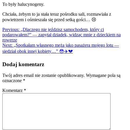
To były halucynogeny.
Chciała, żebym to ja stała teraz pośrodku sali, rozmawiała z
powietrzem i ośmieszała się przed setką gości… 😢
Nawigacja
Previous:
„Dlaczego nie jeździsz samochodem, który ci
podarowałem?” — zapytał dziadek, widząc mnie z dzieckiem na
wpisu
rowerze
Next:
„Spotkałam własnego męża jako pasażera mojego lotu —
siedział obok innej kobiety…” 😳✈️💔
Dodaj komentarz
Twój adres email nie zostanie opublikowany.
Wymagane pola są
oznaczone
*
Komentarz
*