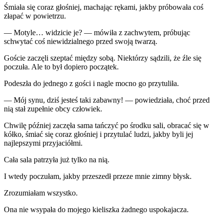
Śmiała się coraz głośniej, machając rękami, jakby próbowała coś
złapać w powietrzu.
— Motyle… widzicie je? — mówiła z zachwytem, próbując
schwytać coś niewidzialnego przed swoją twarzą.
Goście zaczęli szeptać między sobą. Niektórzy sądzili, że źle się
poczuła. Ale to był dopiero początek.
Podeszła do jednego z gości i nagle mocno go przytuliła.
— Mój synu, dziś jesteś taki zabawny! — powiedziała, choć przed
nią stał zupełnie obcy człowiek.
Chwilę później zaczęła sama tańczyć po środku sali, obracać się w
kółko, śmiać się coraz głośniej i przytulać ludzi, jakby byli jej
najlepszymi przyjaciółmi.
Cała sala patrzyła już tylko na nią.
I wtedy poczułam, jakby przeszedł przeze mnie zimny błysk.
Zrozumiałam wszystko.
Ona nie wsypała do mojego kieliszka żadnego uspokajacza.