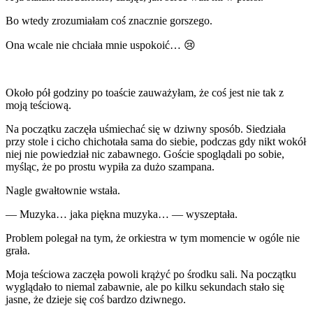
Bo wtedy zrozumiałam coś znacznie gorszego.
Ona wcale nie chciała mnie uspokoić… 😢
Około pół godziny po toaście zauważyłam, że coś jest nie tak z
moją teściową.
Na początku zaczęła uśmiechać się w dziwny sposób. Siedziała
przy stole i cicho chichotała sama do siebie, podczas gdy nikt wokół
niej nie powiedział nic zabawnego. Goście spoglądali po sobie,
myśląc, że po prostu wypiła za dużo szampana.
Nagle gwałtownie wstała.
— Muzyka… jaka piękna muzyka… — wyszeptała.
Problem polegał na tym, że orkiestra w tym momencie w ogóle nie
grała.
Moja teściowa zaczęła powoli krążyć po środku sali. Na początku
wyglądało to niemal zabawnie, ale po kilku sekundach stało się
jasne, że dzieje się coś bardzo dziwnego.