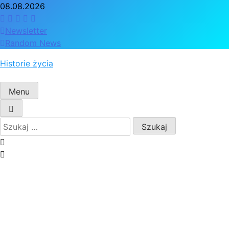
Skip
08.08.2026
to
content
Newsletter
Random News
Historie życia
Menu
Szukaj: