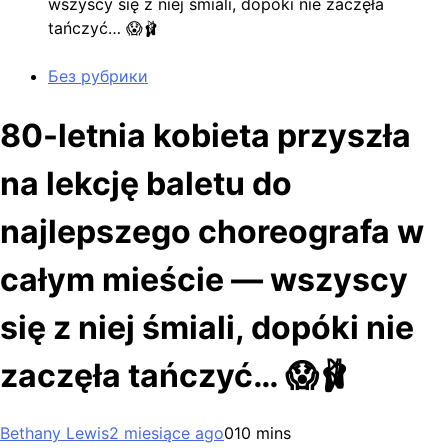
wszyscy się z niej śmiali, dopóki nie zaczęła
tańczyć… 😱🩰
Без рубрики
80-letnia kobieta przyszła
na lekcję baletu do
najlepszego choreografa w
całym mieście — wszyscy
się z niej śmiali, dopóki nie
zaczęła tańczyć… 😱🩰
Bethany Lewis
2 miesiące ago
0
10 mins