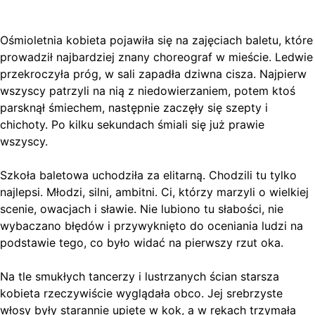
Ośmioletnia kobieta pojawiła się na zajęciach baletu, które
prowadził najbardziej znany choreograf w mieście. Ledwie
przekroczyła próg, w sali zapadła dziwna cisza. Najpierw
wszyscy patrzyli na nią z niedowierzaniem, potem ktoś
parsknął śmiechem, następnie zaczęły się szepty i
chichoty. Po kilku sekundach śmiali się już prawie
wszyscy.
Szkoła baletowa uchodziła za elitarną. Chodzili tu tylko
najlepsi. Młodzi, silni, ambitni. Ci, którzy marzyli o wielkiej
scenie, owacjach i sławie. Nie lubiono tu słabości, nie
wybaczano błędów i przywyknięto do oceniania ludzi na
podstawie tego, co było widać na pierwszy rzut oka.
Na tle smukłych tancerzy i lustrzanych ścian starsza
kobieta rzeczywiście wyglądała obco. Jej srebrzyste
włosy były starannie upięte w kok, a w rękach trzymała