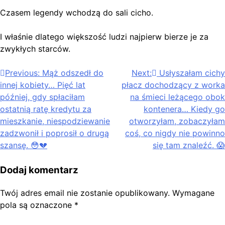
Czasem legendy wchodzą do sali cicho.
I właśnie dlatego większość ludzi najpierw bierze je za
zwykłych starców.
Nawigacja
Previous:
Mąż odszedł do
Next:
Usłyszałam cichy
innej kobiety… Pięć lat
płacz dochodzący z worka
wpisu
później, gdy spłaciłam
na śmieci leżącego obok
ostatnią ratę kredytu za
kontenera… Kiedy go
mieszkanie, niespodziewanie
otworzyłam, zobaczyłam
zadzwonił i poprosił o drugą
coś, co nigdy nie powinno
szansę. 😳💔
się tam znaleźć. 😱
Dodaj komentarz
Twój adres email nie zostanie opublikowany.
Wymagane
pola są oznaczone
*