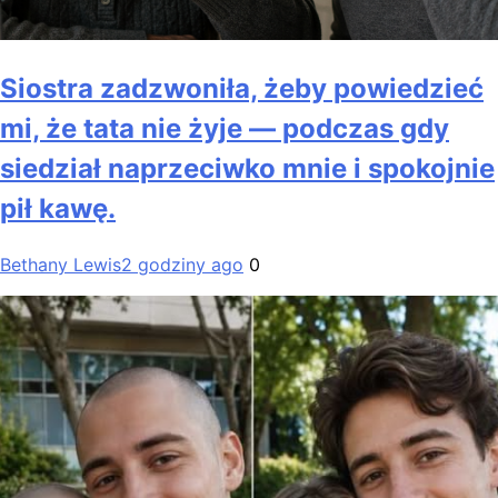
Siostra zadzwoniła, żeby powiedzieć
mi, że tata nie żyje — podczas gdy
siedział naprzeciwko mnie i spokojnie
pił kawę.
Bethany Lewis
2 godziny ago
0