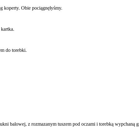
óg koperty. Obie pociągnęłyśmy.
 kartka.
em do torebki.
 sukni balowej, z rozmazanym tuszem pod oczami i torebką wypchaną 