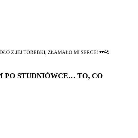
O Z JEJ TOREBKI, ZŁAMAŁO MI SERCE! 💔😱
M PO STUDNIÓWCE… TO, CO