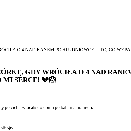
ÓCIŁA O 4 NAD RANEM PO STUDNIÓWCE… TO, CO WYPADŁ
CÓRKĘ, GDY WRÓCIŁA O 4 NAD RANE
MI SERCE! 💔😱
gdy po cichu wracała do domu po balu maturalnym.
podłogę.