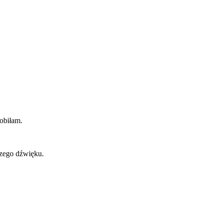
robiłam.
szego dźwięku.