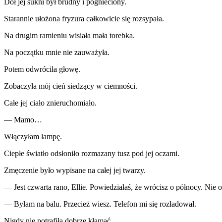
Dół jej sukni był brudny i pognieciony.
Starannie ułożona fryzura całkowicie się rozsypała.
Na drugim ramieniu wisiała mała torebka.
Na początku mnie nie zauważyła.
Potem odwróciła głowę.
Zobaczyła mój cień siedzący w ciemności.
Całe jej ciało znieruchomiało.
— Mamo…
Włączyłam lampę.
Ciepłe światło odsłoniło rozmazany tusz pod jej oczami.
Zmęczenie było wypisane na całej jej twarzy.
— Jest czwarta rano, Ellie. Powiedziałaś, że wrócisz o północy. Nie 
— Byłam na balu. Przecież wiesz. Telefon mi się rozładował.
Nigdy nie potrafiła dobrze kłamać.