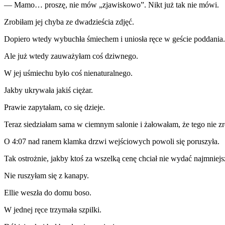
— Mamo… proszę, nie mów „zjawiskowo”. Nikt już tak nie mówi.
Zrobiłam jej chyba ze dwadzieścia zdjęć.
Dopiero wtedy wybuchła śmiechem i uniosła ręce w geście poddania.
Ale już wtedy zauważyłam coś dziwnego.
W jej uśmiechu było coś nienaturalnego.
Jakby ukrywała jakiś ciężar.
Prawie zapytałam, co się dzieje.
Teraz siedziałam sama w ciemnym salonie i żałowałam, że tego nie z
O 4:07 nad ranem klamka drzwi wejściowych powoli się poruszyła.
Tak ostrożnie, jakby ktoś za wszelką cenę chciał nie wydać najmniej
Nie ruszyłam się z kanapy.
Ellie weszła do domu boso.
W jednej ręce trzymała szpilki.