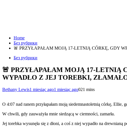
Home
Без рубрики
🚨 PRZYŁAPAŁAM MOJĄ 17-LETNIĄ CÓRKĘ, GDY WR
Без рубрики
🚨 PRZYŁAPAŁAM MOJĄ 17-LETNIĄ 
WYPADŁO Z JEJ TOREBKI, ZŁAMAŁO 
Bethany Lewis
1 miesiąc ago
1 miesiąc ago
0
21 mins
O 4:07 nad ranem przyłapałam moją siedemnastoletnią córkę, Ellie, 
W chwili, gdy zauważyła mnie siedzącą w ciemności, zamarła.
Jej torebka wysunęła się z dłoni, a coś z niej wypadło na drewnianą 