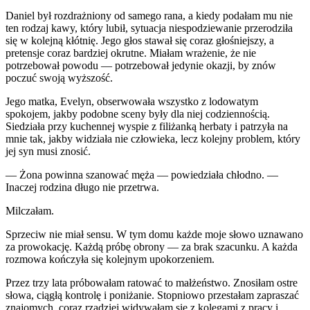
Daniel był rozdrażniony od samego rana, a kiedy podałam mu nie
ten rodzaj kawy, który lubił, sytuacja niespodziewanie przerodziła
się w kolejną kłótnię. Jego głos stawał się coraz głośniejszy, a
pretensje coraz bardziej okrutne. Miałam wrażenie, że nie
potrzebował powodu — potrzebował jedynie okazji, by znów
poczuć swoją wyższość.
Jego matka, Evelyn, obserwowała wszystko z lodowatym
spokojem, jakby podobne sceny były dla niej codziennością.
Siedziała przy kuchennej wyspie z filiżanką herbaty i patrzyła na
mnie tak, jakby widziała nie człowieka, lecz kolejny problem, który
jej syn musi znosić.
— Żona powinna szanować męża — powiedziała chłodno. —
Inaczej rodzina długo nie przetrwa.
Milczałam.
Sprzeciw nie miał sensu. W tym domu każde moje słowo uznawano
za prowokację. Każdą próbę obrony — za brak szacunku. A każda
rozmowa kończyła się kolejnym upokorzeniem.
Przez trzy lata próbowałam ratować to małżeństwo. Znosiłam ostre
słowa, ciągłą kontrolę i poniżanie. Stopniowo przestałam zapraszać
znajomych, coraz rzadziej widywałam się z kolegami z pracy i