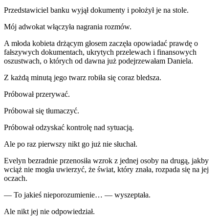
Przedstawiciel banku wyjął dokumenty i położył je na stole.
Mój adwokat włączyła nagrania rozmów.
A młoda kobieta drżącym głosem zaczęła opowiadać prawdę o
fałszywych dokumentach, ukrytych przelewach i finansowych
oszustwach, o których od dawna już podejrzewałam Daniela.
Z każdą minutą jego twarz robiła się coraz bledsza.
Próbował przerywać.
Próbował się tłumaczyć.
Próbował odzyskać kontrolę nad sytuacją.
Ale po raz pierwszy nikt go już nie słuchał.
Evelyn bezradnie przenosiła wzrok z jednej osoby na drugą, jakby
wciąż nie mogła uwierzyć, że świat, który znała, rozpada się na jej
oczach.
— To jakieś nieporozumienie… — wyszeptała.
Ale nikt jej nie odpowiedział.