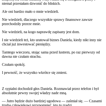
niemal przestałam dzwonić do bliskich.
Ale oni bardzo mało o mnie wiedzieli.
Nie wiedzieli, dlaczego wszystkie sprawy finansowe zawsze
przechodziły przeze mnie.
Nie wiedzieli, na kogo naprawdę zapisany jest dom.
I nie wiedzieli też, kto uratował biznes Daniela, kiedy nikt inny nie
chciał już inwestować pieniędzy.
Tamtego wieczoru, stojąc sama przed lustrem, po raz pierwszy od
dawna nie czułam strachu.
Czułam spokój.
I pewność, że wszystko wkrótce się zmieni.
Z sypialni dochodził głos Daniela. Rozmawiał przez telefon i był
absolutnie pewny swojej władzy nade mną.
— Jutro będzie dużo bardziej ugodowa — zaśmiał się. — Czasami
trzeba człowiekowi przypomnieć, kto tu rządzi.