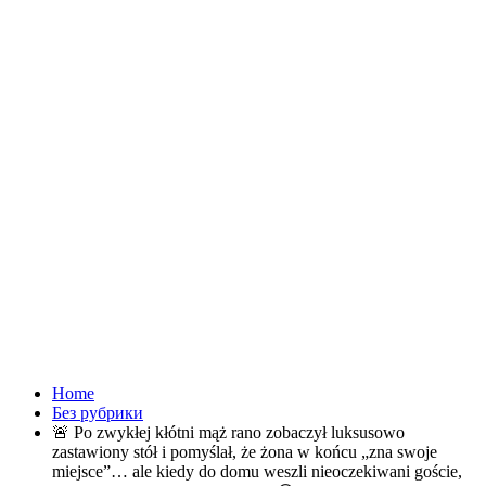
Home
Без рубрики
🚨 Po zwykłej kłótni mąż rano zobaczył luksusowo
zastawiony stół i pomyślał, że żona w końcu „zna swoje
miejsce”… ale kiedy do domu weszli nieoczekiwani goście,