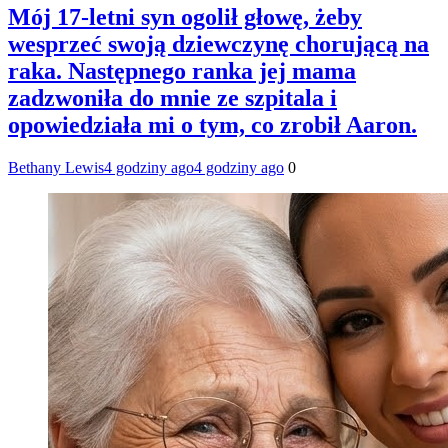
Mój 17-letni syn ogolił głowę, żeby
wesprzeć swoją dziewczynę chorującą na
raka. Następnego ranka jej mama
zadzwoniła do mnie ze szpitala i
opowiedziała mi o tym, co zrobił Aaron.
Bethany Lewis
4 godziny ago
4 godziny ago
0