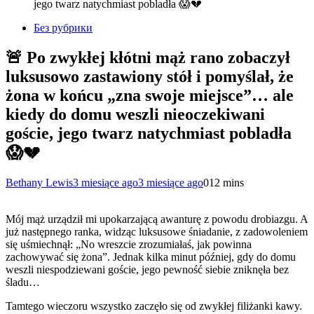
jego twarz natychmiast pobladła 😱💔
Без рубрики
🚨 Po zwykłej kłótni mąż rano zobaczył
luksusowo zastawiony stół i pomyślał, że
żona w końcu „zna swoje miejsce”… ale
kiedy do domu weszli nieoczekiwani
goście, jego twarz natychmiast pobladła
😱💔
Bethany Lewis
3 miesiące ago
3 miesiące ago
0
12 mins
Mój mąż urządził mi upokarzającą awanturę z powodu drobiazgu. A
już następnego ranka, widząc luksusowe śniadanie, z zadowoleniem
się uśmiechnął: „No wreszcie zrozumiałaś, jak powinna
zachowywać się żona”. Jednak kilka minut później, gdy do domu
weszli niespodziewani goście, jego pewność siebie zniknęła bez
śladu…
Tamtego wieczoru wszystko zaczęło się od zwykłej filiżanki kawy.