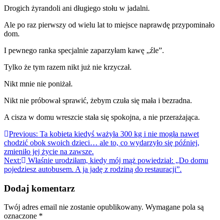
Drogich żyrandoli ani długiego stołu w jadalni.
Ale po raz pierwszy od wielu lat to miejsce naprawdę przypominało
dom.
I pewnego ranka specjalnie zaparzyłam kawę „źle”.
Tylko że tym razem nikt już nie krzyczał.
Nikt mnie nie poniżał.
Nikt nie próbował sprawić, żebym czuła się mała i bezradna.
A cisza w domu wreszcie stała się spokojna, a nie przerażająca.
Nawigacja
Previous:
Ta kobieta kiedyś ważyła 300 kg i nie mogła nawet
chodzić obok swoich dzieci… ale to, co wydarzyło się później,
wpisu
zmieniło jej życie na zawsze.
Next:
Właśnie urodziłam, kiedy mój mąż powiedział: „Do domu
pojedziesz autobusem. A ja jadę z rodziną do restauracji”.
Dodaj komentarz
Twój adres email nie zostanie opublikowany.
Wymagane pola są
oznaczone
*