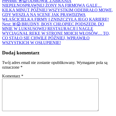
Nawigacja
Previous:
🚨😱 ODMÓWIŁ ZABRANIA
NIEPEŁNOSPRAWNEJ ŻONY NA FIRMOWĄ GALĘ…
wpisu
KILKA MINUT PÓŹNIEJ WSZYSTKIM ODEBRAŁO MOWĘ,
GDY WESZŁA NA SCENĘ JAK PRAWDZIWA
WŁAŚCICIELKA FIRMY I ZNISZCZYŁA JEGO KARIERĘ!
Next:
🚨😱 BRUDNY, BOSY CHŁOPIEC PODSZEDŁ DO
MNIE W LUKSUSOWEJ RESTAURACJI I NAGLE
WYCIĄGNĄŁ RĘKĘ W STRONĘ MOICH WŁOSÓW… TO,
CO STAŁO SIĘ CHWILĘ PÓŹNIEJ, WPRAWIŁO
WSZYSTKICH W OSŁUPIENIE!
Dodaj komentarz
Twój adres email nie zostanie opublikowany.
Wymagane pola są
oznaczone
*
Komentarz
*