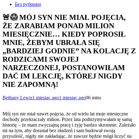
Без рубрики
🚨😱 MÓJ SYN NIE MIAŁ POJĘCIA,
ŻE ZARABIAM PONAD MILION
MIESIĘCZNIE… KIEDY POPROSIŁ
MNIE, ŻEBYM UBRAŁA SIĘ
„BARDZIEJ GODNIE” NA KOLACJĘ Z
RODZICAMI SWOJEJ
NARZECZONEJ, POSTANOWIŁAM
DAĆ IM LEKCJĘ, KTÓREJ NIGDY
NIE ZAPOMNĄ!
Bethany Lewis
1 miesiąc ago
1 miesiąc ago
0
6 mins
Mój syn nie miał nawet pojęcia, że od wielu lat moje miesięczne
dochody przekraczały milion. Przez lata podtrzymywałam tę samą
historię – że mam zwyczajną pracę i żyję bardzo skromnie. Zależało
mi na tym, aby dorastał bez złudzeń i sam budował swoją
przyszłość, nigdy nie zakładając, że zawsze będzie mógł liczyć na