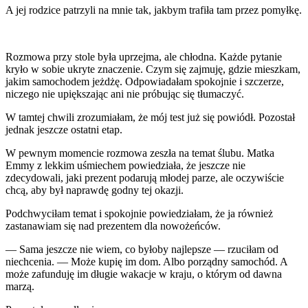
A jej rodzice patrzyli na mnie tak, jakbym trafiła tam przez pomyłkę.
Rozmowa przy stole była uprzejma, ale chłodna. Każde pytanie
kryło w sobie ukryte znaczenie. Czym się zajmuję, gdzie mieszkam,
jakim samochodem jeżdżę. Odpowiadałam spokojnie i szczerze,
niczego nie upiększając ani nie próbując się tłumaczyć.
W tamtej chwili zrozumiałam, że mój test już się powiódł. Pozostał
jednak jeszcze ostatni etap.
W pewnym momencie rozmowa zeszła na temat ślubu. Matka
Emmy z lekkim uśmiechem powiedziała, że jeszcze nie
zdecydowali, jaki prezent podarują młodej parze, ale oczywiście
chcą, aby był naprawdę godny tej okazji.
Podchwyciłam temat i spokojnie powiedziałam, że ja również
zastanawiam się nad prezentem dla nowożeńców.
— Sama jeszcze nie wiem, co byłoby najlepsze — rzuciłam od
niechcenia. — Może kupię im dom. Albo porządny samochód. A
może zafunduję im długie wakacje w kraju, o którym od dawna
marzą.