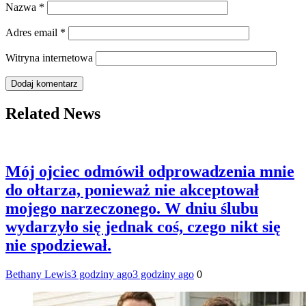
Nazwa
*
Adres email
*
Witryna internetowa
Related News
Mój ojciec odmówił odprowadzenia mnie
do ołtarza, ponieważ nie akceptował
mojego narzeczonego. W dniu ślubu
wydarzyło się jednak coś, czego nikt się
nie spodziewał.
Bethany Lewis
3 godziny ago
3 godziny ago
0