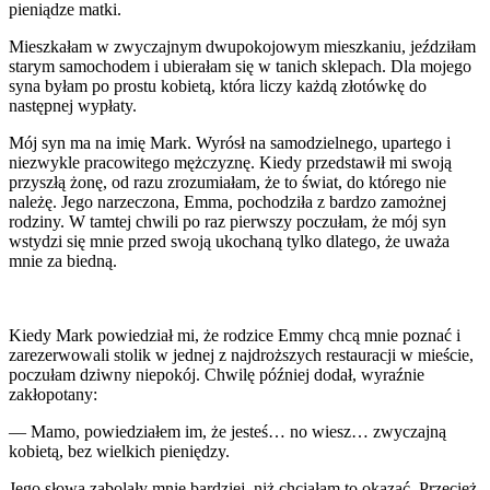
pieniądze matki.
Mieszkałam w zwyczajnym dwupokojowym mieszkaniu, jeździłam
starym samochodem i ubierałam się w tanich sklepach. Dla mojego
syna byłam po prostu kobietą, która liczy każdą złotówkę do
następnej wypłaty.
Mój syn ma na imię Mark. Wyrósł na samodzielnego, upartego i
niezwykle pracowitego mężczyznę. Kiedy przedstawił mi swoją
przyszłą żonę, od razu zrozumiałam, że to świat, do którego nie
należę. Jego narzeczona, Emma, pochodziła z bardzo zamożnej
rodziny. W tamtej chwili po raz pierwszy poczułam, że mój syn
wstydzi się mnie przed swoją ukochaną tylko dlatego, że uważa
mnie za biedną.
Kiedy Mark powiedział mi, że rodzice Emmy chcą mnie poznać i
zarezerwowali stolik w jednej z najdroższych restauracji w mieście,
poczułam dziwny niepokój. Chwilę później dodał, wyraźnie
zakłopotany:
— Mamo, powiedziałem im, że jesteś… no wiesz… zwyczajną
kobietą, bez wielkich pieniędzy.
Jego słowa zabolały mnie bardziej, niż chciałam to okazać. Przecież