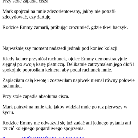
Przy stole zapadła cisza.
Mark spojrzał na mnie zdezorientowany, jakby nie potrafił
zdecydować, czy żartuję.
Rodzice Emmy zamarli, próbując zrozumieć, gdzie tkwi haczyk.
Najważniejszy moment nadszedł jednak pod koniec kolacji.
Kiedy kelner przyniósł rachunek, ojciec Emmy demonstracyjnie
sięgnął po swoją kartę płatniczą. Delikatnie zatrzymałam jego dłoń i
spokojnie poprosiłam kelnera, aby podał rachunek mnie.
Zapłaciłam całą kwotę i zostawiłam napiwek niemal równy połowie
rachunku.
Przy stole zapadła absolutna cisza.
Mark patrzył na mnie tak, jakby widział mnie po raz pierwszy w
życiu.
Rodzice Emmy nie odważyli się już zadać ani jednego pytania ani
rzucić kolejnego pogardliwego spojrzenia.